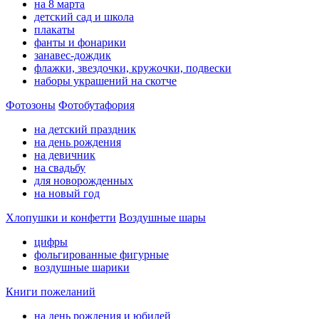
на 8 марта
детский сад и школа
плакаты
фанты и фонарики
занавес-дождик
флажки, звездочки, кружочки, подвески
наборы украшений на скотче
Фотозоны
Фотобутафория
на детский праздник
на день рождения
на девичник
на свадьбу
для новорожденных
на новый год
Хлопушки и конфетти
Воздушные шары
цифры
фольгированные фигурные
воздушные шарики
Книги пожеланий
на день рождения и юбилей