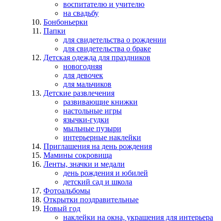
воспитателю и учителю
на свадьбу
Бонбоньерки
Папки
для свидетельства о рождении
для свидетельства о браке
Детская одежда для праздников
новогодняя
для девочек
для мальчиков
Детские развлечения
развивающие книжки
настольные игры
язычки-гудки
мыльные пузыри
интерьерные наклейки
Приглашения на день рождения
Мамины сокровища
Ленты, значки и медали
день рождения и юбилей
детский сад и школа
Фотоальбомы
Открытки поздравительные
Новый год
наклейки на окна, украшения для интерьера