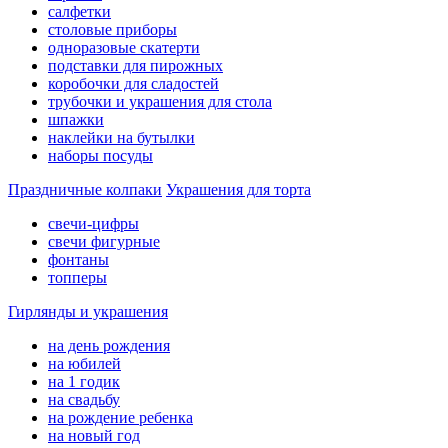
салфетки
столовые приборы
одноразовые скатерти
подставки для пирожных
коробочки для сладостей
трубочки и украшения для стола
шпажки
наклейки на бутылки
наборы посуды
Праздничные колпаки
Украшения для торта
свечи-цифры
свечи фигурные
фонтаны
топперы
Гирлянды и украшения
на день рождения
на юбилей
на 1 годик
на свадьбу
на рождение ребенка
на новый год