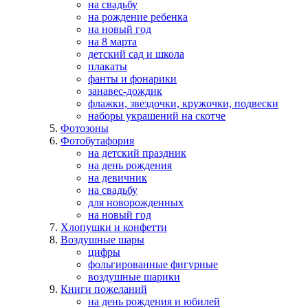
на свадьбу
на рождение ребенка
на новый год
на 8 марта
детский сад и школа
плакаты
фанты и фонарики
занавес-дождик
флажки, звездочки, кружочки, подвески
наборы украшений на скотче
Фотозоны
Фотобутафория
на детский праздник
на день рождения
на девичник
на свадьбу
для новорожденных
на новый год
Хлопушки и конфетти
Воздушные шары
цифры
фольгированные фигурные
воздушные шарики
Книги пожеланий
на день рождения и юбилей