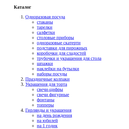
Каталог
Одноразовая посуда
стаканы
тарелки
салфетки
столовые приборы
одноразовые скатерти
подставки для пирожных
коробочки для сладостей
трубочки и украшения для стола
шпажки
наклейки на бутылки
наборы посуды
Праздничные колпаки
Украшения для торта
свечи-цифры
свечи фигурные
фонтаны
топперы
Гирлянды и украшения
на день рождения
на юбилей
на 1 годик