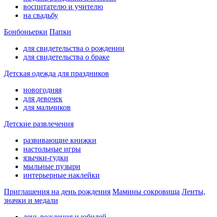
воспитателю и учителю
на свадьбу
Бонбоньерки
Папки
для свидетельства о рождении
для свидетельства о браке
Детская одежда для праздников
новогодняя
для девочек
для мальчиков
Детские развлечения
развивающие книжки
настольные игры
язычки-гудки
мыльные пузыри
интерьерные наклейки
Приглашения на день рождения
Мамины сокровища
Ленты,
значки и медали
день рождения и юбилей