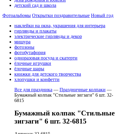
детский сад и школа
Фотоальбомы
Открытки поздравительные
Новый год
наклейки на окна, украшения для интерьера
гирлянды и плакаты
электрические гирлянды и декор
мишура
фотозоны
фотобутафория
одноразовая посуда и скатерти
ёлочные игрушки
ёлочные шары
книжки для детского творчества
хлопушки и конфетти
Все для праздника
—
Праздничные колпаки
—
Бумажный колпак "Стильные зигзаги" 6 шт. 32-
6815
Бумажный колпак "Стильные
зигзаги" 6 шт. 32-6815
Артикул: 32-6815