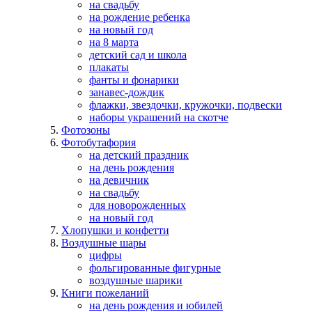
на свадьбу
на рождение ребенка
на новый год
на 8 марта
детский сад и школа
плакаты
фанты и фонарики
занавес-дождик
флажки, звездочки, кружочки, подвески
наборы украшений на скотче
Фотозоны
Фотобутафория
на детский праздник
на день рождения
на девичник
на свадьбу
для новорожденных
на новый год
Хлопушки и конфетти
Воздушные шары
цифры
фольгированные фигурные
воздушные шарики
Книги пожеланий
на день рождения и юбилей