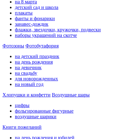
на 8 марта
детский сад и школа
плакаты
фанты и фонарики
занавес-дождик
флажки, звездочки, кружочки, подвески
наборы украшений на скотче
Фотозоны
Фотобутафория
на детский праздник
на день рождения
на девичник
на свадьбу
для новорожденных
на новый год
Хлопушки и конфетти
Воздушные шары
цифры
фольгированные фигурные
воздушные шарики
Книги пожеланий
на день рождения и юбилей