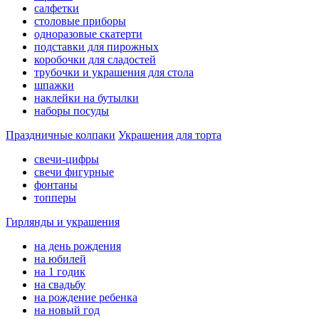
салфетки
столовые приборы
одноразовые скатерти
подставки для пирожных
коробочки для сладостей
трубочки и украшения для стола
шпажки
наклейки на бутылки
наборы посуды
Праздничные колпаки
Украшения для торта
свечи-цифры
свечи фигурные
фонтаны
топперы
Гирлянды и украшения
на день рождения
на юбилей
на 1 годик
на свадьбу
на рождение ребенка
на новый год