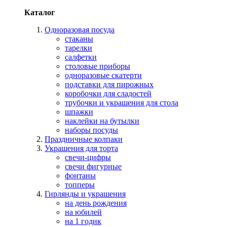
Каталог
Одноразовая посуда
стаканы
тарелки
салфетки
столовые приборы
одноразовые скатерти
подставки для пирожных
коробочки для сладостей
трубочки и украшения для стола
шпажки
наклейки на бутылки
наборы посуды
Праздничные колпаки
Украшения для торта
свечи-цифры
свечи фигурные
фонтаны
топперы
Гирлянды и украшения
на день рождения
на юбилей
на 1 годик