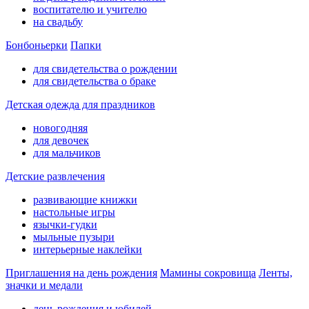
воспитателю и учителю
на свадьбу
Бонбоньерки
Папки
для свидетельства о рождении
для свидетельства о браке
Детская одежда для праздников
новогодняя
для девочек
для мальчиков
Детские развлечения
развивающие книжки
настольные игры
язычки-гудки
мыльные пузыри
интерьерные наклейки
Приглашения на день рождения
Мамины сокровища
Ленты,
значки и медали
день рождения и юбилей