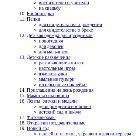
воспитателю и учителю
на свадьбу
Бонбоньерки
Папки
для свидетельства о рождении
для свидетельства о браке
Детская одежда для праздников
новогодняя
для девочек
для мальчиков
Детские развлечения
развивающие книжки
настольные игры
язычки-гудки
мыльные пузыри
интерьерные наклейки
Приглашения на день рождения
Мамины сокровища
Ленты, значки и медали
день рождения и юбилей
детский сад и школа
Фотоальбомы
Открытки поздравительные
Новый год
наклейки на окна, украшения для интерьера