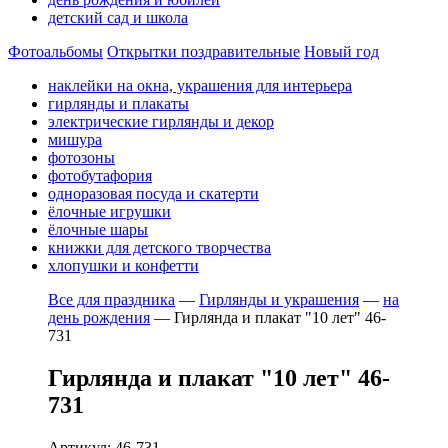
детский сад и школа
Фотоальбомы
Открытки поздравительные
Новый год
наклейки на окна, украшения для интерьера
гирлянды и плакаты
электрические гирлянды и декор
мишура
фотозоны
фотобутафория
одноразовая посуда и скатерти
ёлочные игрушки
ёлочные шары
книжки для детского творчества
хлопушки и конфетти
Все для праздника
—
Гирлянды и украшения
—
на
день рождения
—
Гирлянда и плакат "10 лет" 46-
731
Гирлянда и плакат "10 лет" 46-
731
Артикул: 46-731