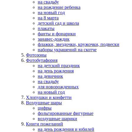
на свадьбу
на рождение ребенка
на новый год
на 8 марта
детский сад и школа
плакаты
фанты и фонарики
занавес-дождик
флажки, звездочки, кружочки, подвески
наборы украшений на скотче
Фотозоны
Фотобутафория
на детский праздник
на день рождения
на девичник
на свадьбу
для новорожденных
на новый год
Хлопушки и конфетти
Воздушные шары
цифры
фольгированные фигурные
воздушные шарики
Книги пожеланий
на день рождения и юбилей