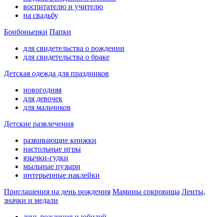
воспитателю и учителю
на свадьбу
Бонбоньерки
Папки
для свидетельства о рождении
для свидетельства о браке
Детская одежда для праздников
новогодняя
для девочек
для мальчиков
Детские развлечения
развивающие книжки
настольные игры
язычки-гудки
мыльные пузыри
интерьерные наклейки
Приглашения на день рождения
Мамины сокровища
Ленты,
значки и медали
день рождения и юбилей