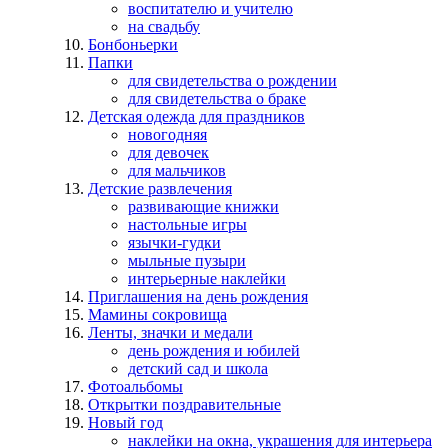
воспитателю и учителю
на свадьбу
Бонбоньерки
Папки
для свидетельства о рождении
для свидетельства о браке
Детская одежда для праздников
новогодняя
для девочек
для мальчиков
Детские развлечения
развивающие книжки
настольные игры
язычки-гудки
мыльные пузыри
интерьерные наклейки
Приглашения на день рождения
Мамины сокровища
Ленты, значки и медали
день рождения и юбилей
детский сад и школа
Фотоальбомы
Открытки поздравительные
Новый год
наклейки на окна, украшения для интерьера