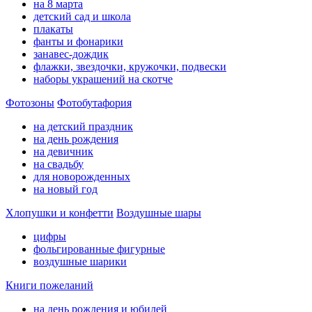
на 8 марта
детский сад и школа
плакаты
фанты и фонарики
занавес-дождик
флажки, звездочки, кружочки, подвески
наборы украшений на скотче
Фотозоны
Фотобутафория
на детский праздник
на день рождения
на девичник
на свадьбу
для новорожденных
на новый год
Хлопушки и конфетти
Воздушные шары
цифры
фольгированные фигурные
воздушные шарики
Книги пожеланий
на день рождения и юбилей