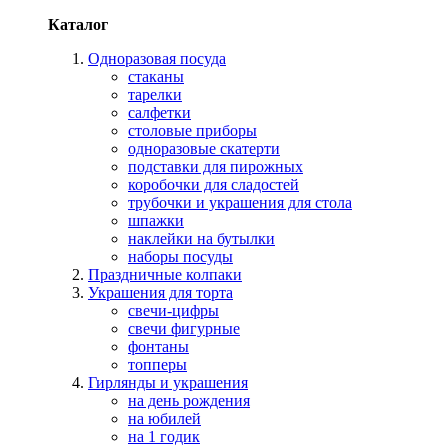
Каталог
Одноразовая посуда
стаканы
тарелки
салфетки
столовые приборы
одноразовые скатерти
подставки для пирожных
коробочки для сладостей
трубочки и украшения для стола
шпажки
наклейки на бутылки
наборы посуды
Праздничные колпаки
Украшения для торта
свечи-цифры
свечи фигурные
фонтаны
топперы
Гирлянды и украшения
на день рождения
на юбилей
на 1 годик