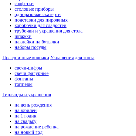
салфетки
столовые приборы
одноразовые скатерти
подставки для пирожных
коробочки для сладостей
трубочки и украшения для стола
шпажки
наклейки на бутылки
наборы посуды
Праздничные колпаки
Украшения для торта
свечи-цифры
свечи фигурные
фонтаны
топперы
Гирлянды и украшения
на день рождения
на юбилей
на 1 годик
на свадьбу
на рождение ребенка
на новый год