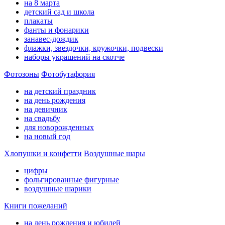
на 8 марта
детский сад и школа
плакаты
фанты и фонарики
занавес-дождик
флажки, звездочки, кружочки, подвески
наборы украшений на скотче
Фотозоны
Фотобутафория
на детский праздник
на день рождения
на девичник
на свадьбу
для новорожденных
на новый год
Хлопушки и конфетти
Воздушные шары
цифры
фольгированные фигурные
воздушные шарики
Книги пожеланий
на день рождения и юбилей