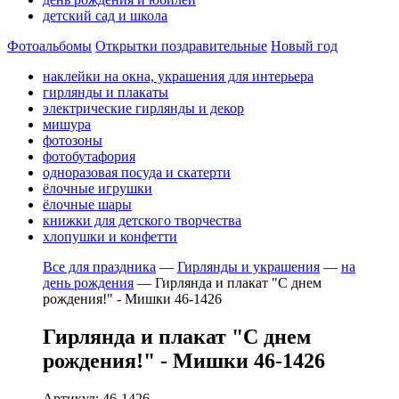
детский сад и школа
Фотоальбомы
Открытки поздравительные
Новый год
наклейки на окна, украшения для интерьера
гирлянды и плакаты
электрические гирлянды и декор
мишура
фотозоны
фотобутафория
одноразовая посуда и скатерти
ёлочные игрушки
ёлочные шары
книжки для детского творчества
хлопушки и конфетти
Все для праздника
—
Гирлянды и украшения
—
на
день рождения
—
Гирлянда и плакат "С днем
рождения!" - Мишки 46-1426
Гирлянда и плакат "С днем
рождения!" - Мишки 46-1426
Артикул: 46-1426