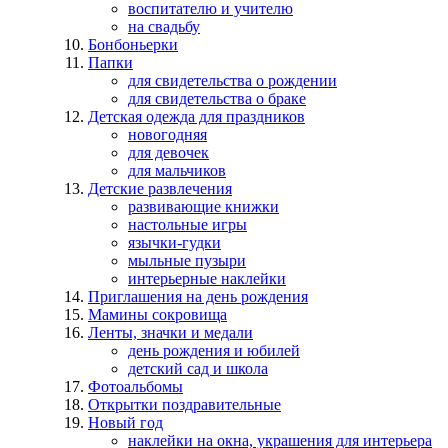
воспитателю и учителю
на свадьбу
Бонбоньерки
Папки
для свидетельства о рождении
для свидетельства о браке
Детская одежда для праздников
новогодняя
для девочек
для мальчиков
Детские развлечения
развивающие книжки
настольные игры
язычки-гудки
мыльные пузыри
интерьерные наклейки
Приглашения на день рождения
Мамины сокровища
Ленты, значки и медали
день рождения и юбилей
детский сад и школа
Фотоальбомы
Открытки поздравительные
Новый год
наклейки на окна, украшения для интерьера