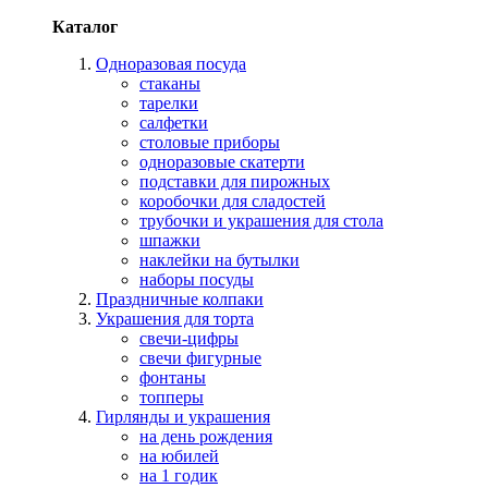
Каталог
Одноразовая посуда
стаканы
тарелки
салфетки
столовые приборы
одноразовые скатерти
подставки для пирожных
коробочки для сладостей
трубочки и украшения для стола
шпажки
наклейки на бутылки
наборы посуды
Праздничные колпаки
Украшения для торта
свечи-цифры
свечи фигурные
фонтаны
топперы
Гирлянды и украшения
на день рождения
на юбилей
на 1 годик