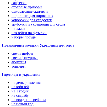
салфетки
столовые приборы
одноразовые скатерти
подставки для пирожных
коробочки для сладостей
трубочки и украшения для стола
шпажки
наклейки на бутылки
наборы посуды
Праздничные колпаки
Украшения для торта
свечи-цифры
свечи фигурные
фонтаны
топперы
Гирлянды и украшения
на день рождения
на юбилей
на 1 годик
на свадьбу
на рождение ребенка
на новый год