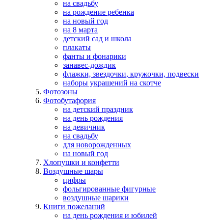
на свадьбу
на рождение ребенка
на новый год
на 8 марта
детский сад и школа
плакаты
фанты и фонарики
занавес-дождик
флажки, звездочки, кружочки, подвески
наборы украшений на скотче
Фотозоны
Фотобутафория
на детский праздник
на день рождения
на девичник
на свадьбу
для новорожденных
на новый год
Хлопушки и конфетти
Воздушные шары
цифры
фольгированные фигурные
воздушные шарики
Книги пожеланий
на день рождения и юбилей