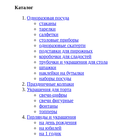
Каталог
Одноразовая посуда
стаканы
тарелки
салфетки
столовые приборы
одноразовые скатерти
подставки для пирожных
коробочки для сладостей
трубочки и украшения для стола
шпажки
наклейки на бутылки
наборы посуды
Праздничные колпаки
Украшения для торта
свечи-цифры
свечи фигурные
фонтаны
топперы
Гирлянды и украшения
на день рождения
на юбилей
на 1 годик