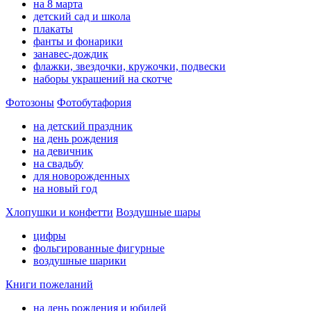
на 8 марта
детский сад и школа
плакаты
фанты и фонарики
занавес-дождик
флажки, звездочки, кружочки, подвески
наборы украшений на скотче
Фотозоны
Фотобутафория
на детский праздник
на день рождения
на девичник
на свадьбу
для новорожденных
на новый год
Хлопушки и конфетти
Воздушные шары
цифры
фольгированные фигурные
воздушные шарики
Книги пожеланий
на день рождения и юбилей