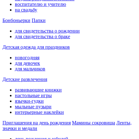
воспитателю и учителю
на свадьбу
Бонбоньерки
Папки
для свидетельства о рождении
для свидетельства о браке
Детская одежда для праздников
новогодняя
для девочек
для мальчиков
Детские развлечения
развивающие книжки
настольные игры
язычки-гудки
мыльные пузыри
интерьерные наклейки
Приглашения на день рождения
Мамины сокровища
Ленты,
значки и медали
день рождения и юбилей