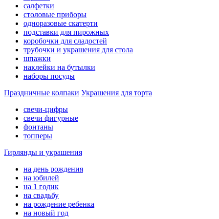
салфетки
столовые приборы
одноразовые скатерти
подставки для пирожных
коробочки для сладостей
трубочки и украшения для стола
шпажки
наклейки на бутылки
наборы посуды
Праздничные колпаки
Украшения для торта
свечи-цифры
свечи фигурные
фонтаны
топперы
Гирлянды и украшения
на день рождения
на юбилей
на 1 годик
на свадьбу
на рождение ребенка
на новый год