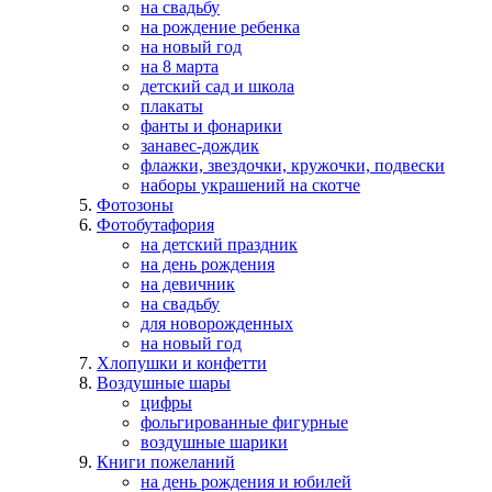
на свадьбу
на рождение ребенка
на новый год
на 8 марта
детский сад и школа
плакаты
фанты и фонарики
занавес-дождик
флажки, звездочки, кружочки, подвески
наборы украшений на скотче
Фотозоны
Фотобутафория
на детский праздник
на день рождения
на девичник
на свадьбу
для новорожденных
на новый год
Хлопушки и конфетти
Воздушные шары
цифры
фольгированные фигурные
воздушные шарики
Книги пожеланий
на день рождения и юбилей