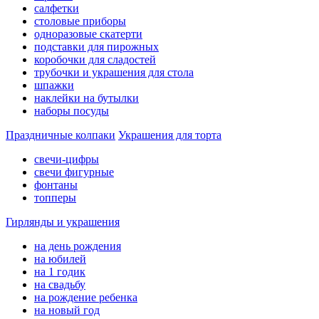
салфетки
столовые приборы
одноразовые скатерти
подставки для пирожных
коробочки для сладостей
трубочки и украшения для стола
шпажки
наклейки на бутылки
наборы посуды
Праздничные колпаки
Украшения для торта
свечи-цифры
свечи фигурные
фонтаны
топперы
Гирлянды и украшения
на день рождения
на юбилей
на 1 годик
на свадьбу
на рождение ребенка
на новый год