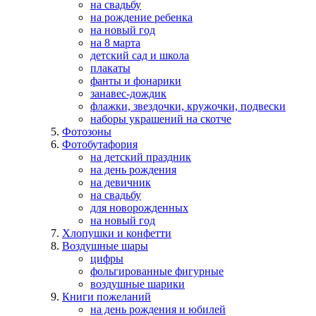
на свадьбу
на рождение ребенка
на новый год
на 8 марта
детский сад и школа
плакаты
фанты и фонарики
занавес-дождик
флажки, звездочки, кружочки, подвески
наборы украшений на скотче
Фотозоны
Фотобутафория
на детский праздник
на день рождения
на девичник
на свадьбу
для новорожденных
на новый год
Хлопушки и конфетти
Воздушные шары
цифры
фольгированные фигурные
воздушные шарики
Книги пожеланий
на день рождения и юбилей