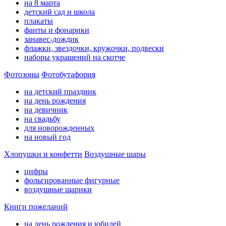
на 8 марта
детский сад и школа
плакаты
фанты и фонарики
занавес-дождик
флажки, звездочки, кружочки, подвески
наборы украшений на скотче
Фотозоны
Фотобутафория
на детский праздник
на день рождения
на девичник
на свадьбу
для новорожденных
на новый год
Хлопушки и конфетти
Воздушные шары
цифры
фольгированные фигурные
воздушные шарики
Книги пожеланий
на день рождения и юбилей