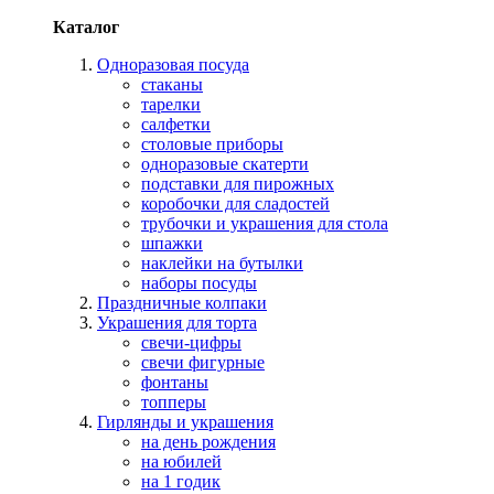
Каталог
Одноразовая посуда
стаканы
тарелки
салфетки
столовые приборы
одноразовые скатерти
подставки для пирожных
коробочки для сладостей
трубочки и украшения для стола
шпажки
наклейки на бутылки
наборы посуды
Праздничные колпаки
Украшения для торта
свечи-цифры
свечи фигурные
фонтаны
топперы
Гирлянды и украшения
на день рождения
на юбилей
на 1 годик