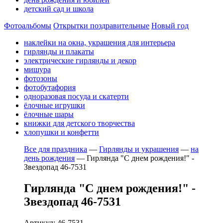
детский сад и школа
Фотоальбомы
Открытки поздравительные
Новый год
наклейки на окна, украшения для интерьера
гирлянды и плакаты
электрические гирлянды и декор
мишура
фотозоны
фотобутафория
одноразовая посуда и скатерти
ёлочные игрушки
ёлочные шары
книжки для детского творчества
хлопушки и конфетти
Все для праздника
—
Гирлянды и украшения
—
на
день рождения
—
Гирлянда "С днем рождения!" -
Звездопад 46-7531
Гирлянда "С днем рождения!" -
Звездопад 46-7531
Артикул: 46-7531