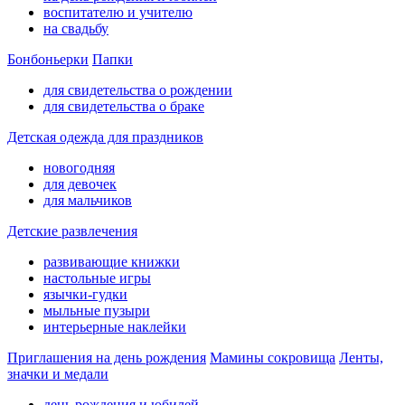
воспитателю и учителю
на свадьбу
Бонбоньерки
Папки
для свидетельства о рождении
для свидетельства о браке
Детская одежда для праздников
новогодняя
для девочек
для мальчиков
Детские развлечения
развивающие книжки
настольные игры
язычки-гудки
мыльные пузыри
интерьерные наклейки
Приглашения на день рождения
Мамины сокровища
Ленты,
значки и медали
день рождения и юбилей