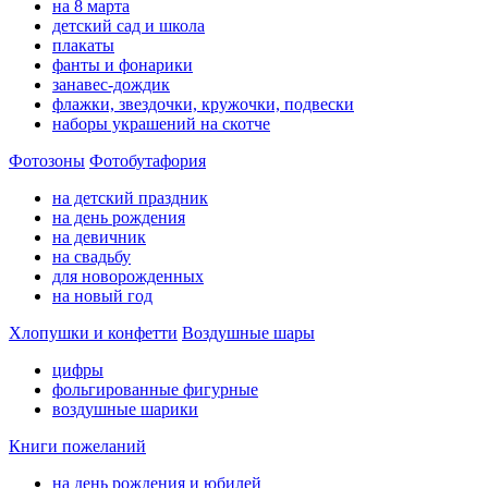
на 8 марта
детский сад и школа
плакаты
фанты и фонарики
занавес-дождик
флажки, звездочки, кружочки, подвески
наборы украшений на скотче
Фотозоны
Фотобутафория
на детский праздник
на день рождения
на девичник
на свадьбу
для новорожденных
на новый год
Хлопушки и конфетти
Воздушные шары
цифры
фольгированные фигурные
воздушные шарики
Книги пожеланий
на день рождения и юбилей