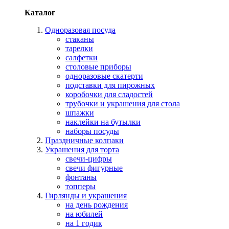
Каталог
Одноразовая посуда
стаканы
тарелки
салфетки
столовые приборы
одноразовые скатерти
подставки для пирожных
коробочки для сладостей
трубочки и украшения для стола
шпажки
наклейки на бутылки
наборы посуды
Праздничные колпаки
Украшения для торта
свечи-цифры
свечи фигурные
фонтаны
топперы
Гирлянды и украшения
на день рождения
на юбилей
на 1 годик