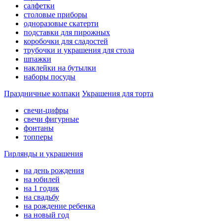
салфетки
столовые приборы
одноразовые скатерти
подставки для пирожных
коробочки для сладостей
трубочки и украшения для стола
шпажки
наклейки на бутылки
наборы посуды
Праздничные колпаки
Украшения для торта
свечи-цифры
свечи фигурные
фонтаны
топперы
Гирлянды и украшения
на день рождения
на юбилей
на 1 годик
на свадьбу
на рождение ребенка
на новый год