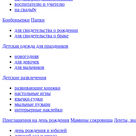
воспитателю и учителю
на свадьбу
Бонбоньерки
Папки
для свидетельства о рождении
для свидетельства о браке
Детская одежда для праздников
новогодняя
для девочек
для мальчиков
Детские развлечения
развивающие книжки
настольные игры
язычки-гудки
мыльные пузыри
интерьерные наклейки
Приглашения на день рождения
Мамины сокровища
Ленты, зн
день рождения и юбилей
детский сад и школа