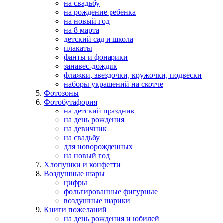
на свадьбу
на рождение ребенка
на новый год
на 8 марта
детский сад и школа
плакаты
фанты и фонарики
занавес-дождик
флажки, звездочки, кружочки, подвески
наборы украшений на скотче
Фотозоны
Фотобутафория
на детский праздник
на день рождения
на девичник
на свадьбу
для новорожденных
на новый год
Хлопушки и конфетти
Воздушные шары
цифры
фольгированные фигурные
воздушные шарики
Книги пожеланий
на день рождения и юбилей