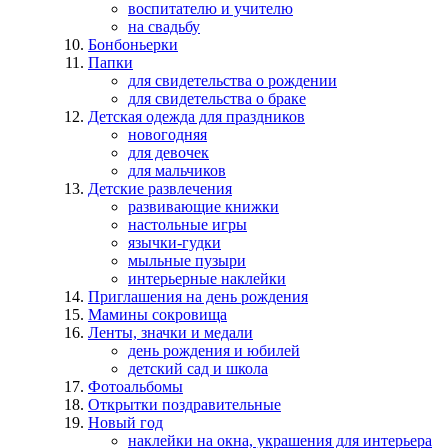
воспитателю и учителю
на свадьбу
Бонбоньерки
Папки
для свидетельства о рождении
для свидетельства о браке
Детская одежда для праздников
новогодняя
для девочек
для мальчиков
Детские развлечения
развивающие книжки
настольные игры
язычки-гудки
мыльные пузыри
интерьерные наклейки
Приглашения на день рождения
Мамины сокровища
Ленты, значки и медали
день рождения и юбилей
детский сад и школа
Фотоальбомы
Открытки поздравительные
Новый год
наклейки на окна, украшения для интерьера