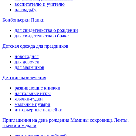
воспитателю и учителю
на свадьбу
Бонбоньерки
Папки
для свидетельства о рождении
для свидетельства о браке
Детская одежда для праздников
новогодняя
для девочек
для мальчиков
Детские развлечения
развивающие книжки
настольные игры
язычки-гудки
мыльные пузыри
интерьерные наклейки
Приглашения на день рождения
Мамины сокровища
Ленты,
значки и медали
день рождения и юбилей