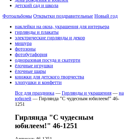
детский сад и школа
Фотоальбомы
Открытки поздравительные
Новый год
наклейки на окна, украшения для интерьера
гирлянды и плакаты
электрические гирлянды и декор
мишура
фотозоны
фотобутафория
одноразовая посуда и скатерти
ёлочные игрушки
ёлочные шары
книжки для детского творчества
хлопушки и конфетти
Все для праздника
—
Гирлянды и украшения
—
на
юбилей
—
Гирлянда "С чудесным юбилеем!" 46-
1251
Гирлянда "С чудесным
юбилеем!" 46-1251
Артикул: 46-1251