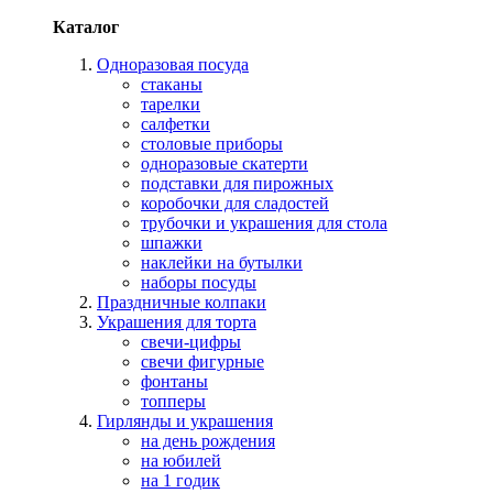
Каталог
Одноразовая посуда
стаканы
тарелки
салфетки
столовые приборы
одноразовые скатерти
подставки для пирожных
коробочки для сладостей
трубочки и украшения для стола
шпажки
наклейки на бутылки
наборы посуды
Праздничные колпаки
Украшения для торта
свечи-цифры
свечи фигурные
фонтаны
топперы
Гирлянды и украшения
на день рождения
на юбилей
на 1 годик