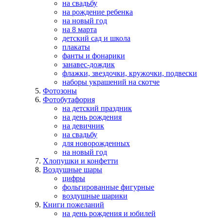
на свадьбу
на рождение ребенка
на новый год
на 8 марта
детский сад и школа
плакаты
фанты и фонарики
занавес-дождик
флажки, звездочки, кружочки, подвески
наборы украшений на скотче
Фотозоны
Фотобутафория
на детский праздник
на день рождения
на девичник
на свадьбу
для новорожденных
на новый год
Хлопушки и конфетти
Воздушные шары
цифры
фольгированные фигурные
воздушные шарики
Книги пожеланий
на день рождения и юбилей