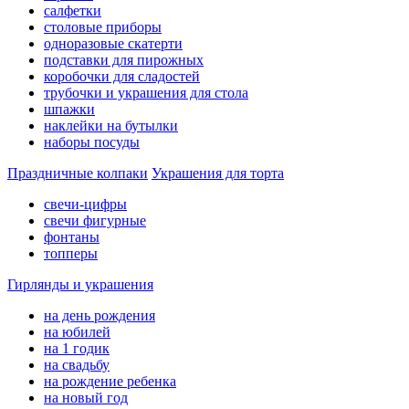
салфетки
столовые приборы
одноразовые скатерти
подставки для пирожных
коробочки для сладостей
трубочки и украшения для стола
шпажки
наклейки на бутылки
наборы посуды
Праздничные колпаки
Украшения для торта
свечи-цифры
свечи фигурные
фонтаны
топперы
Гирлянды и украшения
на день рождения
на юбилей
на 1 годик
на свадьбу
на рождение ребенка
на новый год