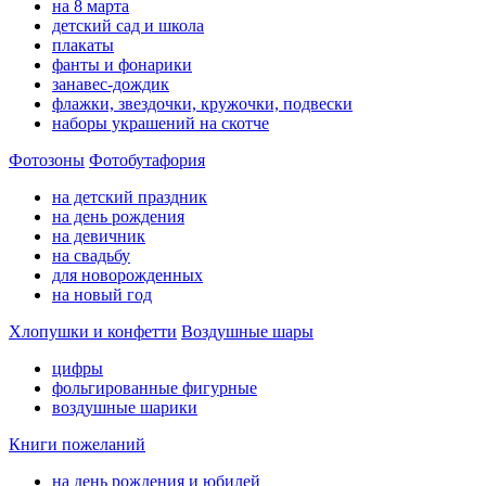
на 8 марта
детский сад и школа
плакаты
фанты и фонарики
занавес-дождик
флажки, звездочки, кружочки, подвески
наборы украшений на скотче
Фотозоны
Фотобутафория
на детский праздник
на день рождения
на девичник
на свадьбу
для новорожденных
на новый год
Хлопушки и конфетти
Воздушные шары
цифры
фольгированные фигурные
воздушные шарики
Книги пожеланий
на день рождения и юбилей