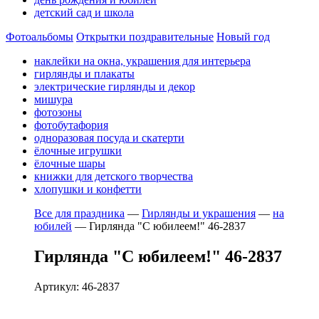
детский сад и школа
Фотоальбомы
Открытки поздравительные
Новый год
наклейки на окна, украшения для интерьера
гирлянды и плакаты
электрические гирлянды и декор
мишура
фотозоны
фотобутафория
одноразовая посуда и скатерти
ёлочные игрушки
ёлочные шары
книжки для детского творчества
хлопушки и конфетти
Все для праздника
—
Гирлянды и украшения
—
на
юбилей
—
Гирлянда "С юбилеем!" 46-2837
Гирлянда "С юбилеем!" 46-2837
Артикул: 46-2837