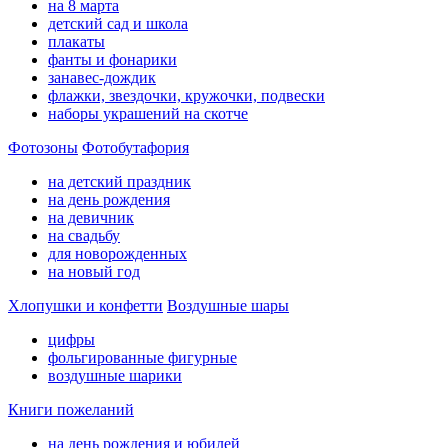
на 8 марта
детский сад и школа
плакаты
фанты и фонарики
занавес-дождик
флажки, звездочки, кружочки, подвески
наборы украшений на скотче
Фотозоны
Фотобутафория
на детский праздник
на день рождения
на девичник
на свадьбу
для новорожденных
на новый год
Хлопушки и конфетти
Воздушные шары
цифры
фольгированные фигурные
воздушные шарики
Книги пожеланий
на день рождения и юбилей