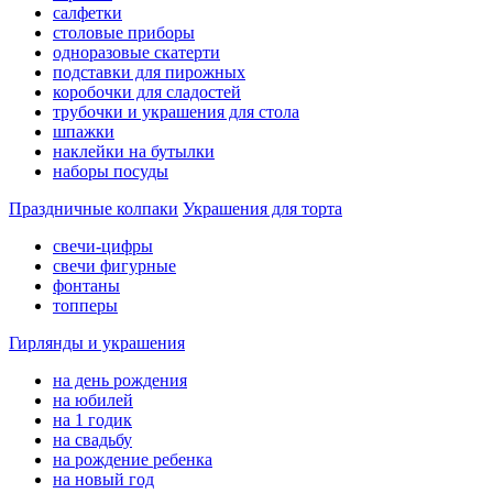
салфетки
столовые приборы
одноразовые скатерти
подставки для пирожных
коробочки для сладостей
трубочки и украшения для стола
шпажки
наклейки на бутылки
наборы посуды
Праздничные колпаки
Украшения для торта
свечи-цифры
свечи фигурные
фонтаны
топперы
Гирлянды и украшения
на день рождения
на юбилей
на 1 годик
на свадьбу
на рождение ребенка
на новый год