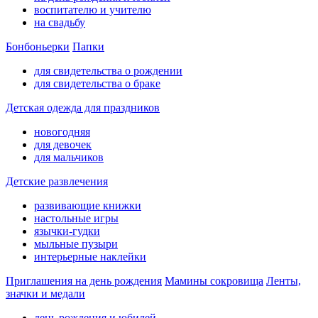
воспитателю и учителю
на свадьбу
Бонбоньерки
Папки
для свидетельства о рождении
для свидетельства о браке
Детская одежда для праздников
новогодняя
для девочек
для мальчиков
Детские развлечения
развивающие книжки
настольные игры
язычки-гудки
мыльные пузыри
интерьерные наклейки
Приглашения на день рождения
Мамины сокровища
Ленты,
значки и медали
день рождения и юбилей