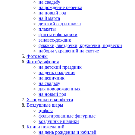
на свадьбу
на рождение ребенка
на новый год
на 8 марта
детский сад и школа
плакаты
фанты и фонарики
занавес-дождик
флажки, звездочки, кружочки, подвески
наборы украшений на скотче
Фотозоны
Фотобутафория
на детский праздник
на день рождения
на девичник
на свадьбу
для новорожденных
на новый год
Хлопушки и конфетти
Воздушные шары
цифры
фольгированные фигурные
воздушные шарики
Книги пожеланий
на день рождения и юбилей