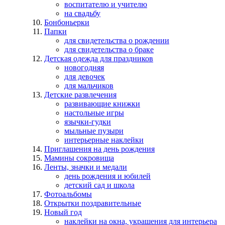
воспитателю и учителю
на свадьбу
Бонбоньерки
Папки
для свидетельства о рождении
для свидетельства о браке
Детская одежда для праздников
новогодняя
для девочек
для мальчиков
Детские развлечения
развивающие книжки
настольные игры
язычки-гудки
мыльные пузыри
интерьерные наклейки
Приглашения на день рождения
Мамины сокровища
Ленты, значки и медали
день рождения и юбилей
детский сад и школа
Фотоальбомы
Открытки поздравительные
Новый год
наклейки на окна, украшения для интерьера