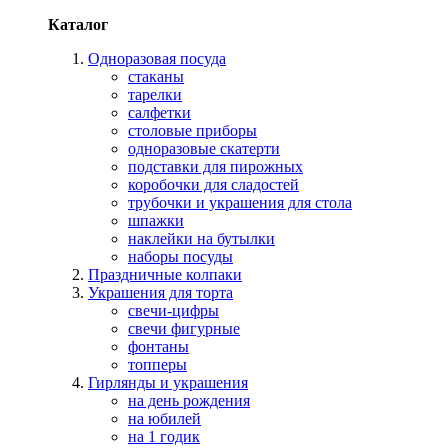
Каталог
Одноразовая посуда
стаканы
тарелки
салфетки
столовые приборы
одноразовые скатерти
подставки для пирожных
коробочки для сладостей
трубочки и украшения для стола
шпажки
наклейки на бутылки
наборы посуды
Праздничные колпаки
Украшения для торта
свечи-цифры
свечи фигурные
фонтаны
топперы
Гирлянды и украшения
на день рождения
на юбилей
на 1 годик