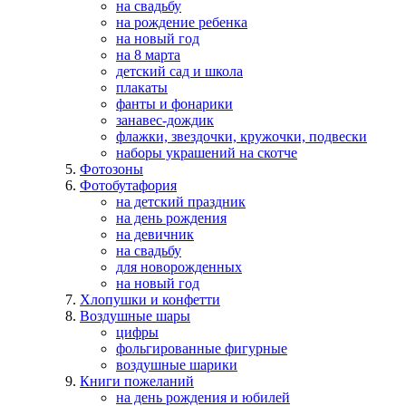
на свадьбу
на рождение ребенка
на новый год
на 8 марта
детский сад и школа
плакаты
фанты и фонарики
занавес-дождик
флажки, звездочки, кружочки, подвески
наборы украшений на скотче
Фотозоны
Фотобутафория
на детский праздник
на день рождения
на девичник
на свадьбу
для новорожденных
на новый год
Хлопушки и конфетти
Воздушные шары
цифры
фольгированные фигурные
воздушные шарики
Книги пожеланий
на день рождения и юбилей