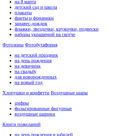
на 8 марта
детский сад и школа
плакаты
фанты и фонарики
занавес-дождик
флажки, звездочки, кружочки, подвески
наборы украшений на скотче
Фотозоны
Фотобутафория
на детский праздник
на день рождения
на девичник
на свадьбу
для новорожденных
на новый год
Хлопушки и конфетти
Воздушные шары
цифры
фольгированные фигурные
воздушные шарики
Книги пожеланий
на день рождения и юбилей