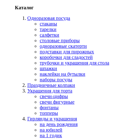
Каталог
Одноразовая посуда
стаканы
тарелки
салфетки
столовые приборы
одноразовые скатерти
подставки для пирожных
коробочки для сладостей
трубочки и украшения для стола
шпажки
наклейки на бутылки
наборы посуды
Праздничные колпаки
Украшения для торта
свечи-цифры
свечи фигурные
фонтаны
топперы
Гирлянды и украшения
на день рождения
на юбилей
на 1 годик