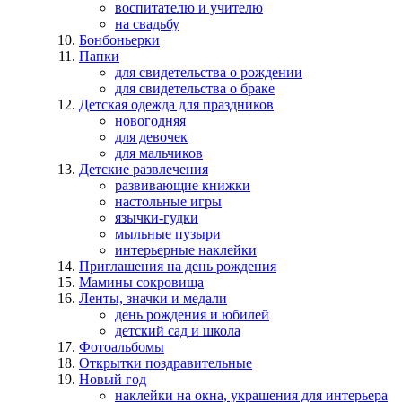
воспитателю и учителю
на свадьбу
Бонбоньерки
Папки
для свидетельства о рождении
для свидетельства о браке
Детская одежда для праздников
новогодняя
для девочек
для мальчиков
Детские развлечения
развивающие книжки
настольные игры
язычки-гудки
мыльные пузыри
интерьерные наклейки
Приглашения на день рождения
Мамины сокровища
Ленты, значки и медали
день рождения и юбилей
детский сад и школа
Фотоальбомы
Открытки поздравительные
Новый год
наклейки на окна, украшения для интерьера