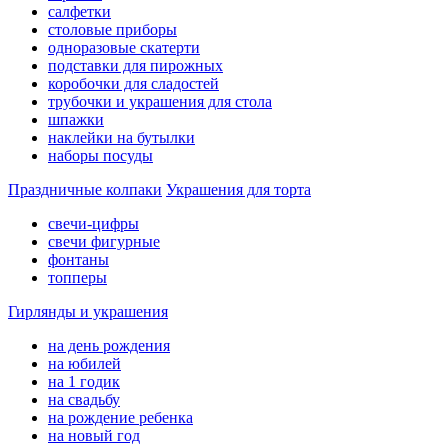
салфетки
столовые приборы
одноразовые скатерти
подставки для пирожных
коробочки для сладостей
трубочки и украшения для стола
шпажки
наклейки на бутылки
наборы посуды
Праздничные колпаки
Украшения для торта
свечи-цифры
свечи фигурные
фонтаны
топперы
Гирлянды и украшения
на день рождения
на юбилей
на 1 годик
на свадьбу
на рождение ребенка
на новый год