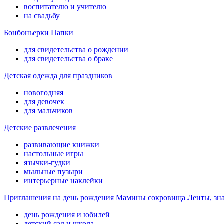
воспитателю и учителю
на свадьбу
Бонбоньерки
Папки
для свидетельства о рождении
для свидетельства о браке
Детская одежда для праздников
новогодняя
для девочек
для мальчиков
Детские развлечения
развивающие книжки
настольные игры
язычки-гудки
мыльные пузыри
интерьерные наклейки
Приглашения на день рождения
Мамины сокровища
Ленты, зн
день рождения и юбилей
детский сад и школа