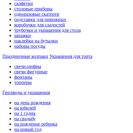
салфетки
столовые приборы
одноразовые скатерти
подставки для пирожных
коробочки для сладостей
трубочки и украшения для стола
шпажки
наклейки на бутылки
наборы посуды
Праздничные колпаки
Украшения для торта
свечи-цифры
свечи фигурные
фонтаны
топперы
Гирлянды и украшения
на день рождения
на юбилей
на 1 годик
на свадьбу
на рождение ребенка
на новый год