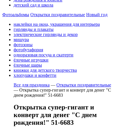
детский сад и школа
Фотоальбомы
Открытки поздравительные
Новый год
наклейки на окна, украшения для интерьера
гирлянды и плакаты
электрические гирлянды и декор
мишура
фотозоны
фотобутафория
одноразовая посуда и скатерти
ёлочные игрушки
ёлочные шары
книжки для детского творчества
хлопушки и конфетти
Все для праздника
—
Открытки поздравительные
—
Открытка супер-гигант и конверт для денег "С
днем рождения!" 51-6683
Открытка супер-гигант и
конверт для денег "С днем
рождения!" 51-6683