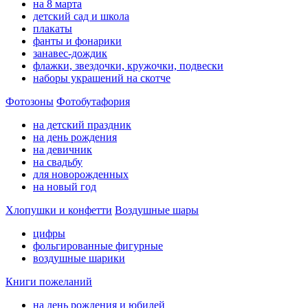
на 8 марта
детский сад и школа
плакаты
фанты и фонарики
занавес-дождик
флажки, звездочки, кружочки, подвески
наборы украшений на скотче
Фотозоны
Фотобутафория
на детский праздник
на день рождения
на девичник
на свадьбу
для новорожденных
на новый год
Хлопушки и конфетти
Воздушные шары
цифры
фольгированные фигурные
воздушные шарики
Книги пожеланий
на день рождения и юбилей