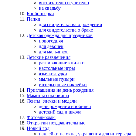
воспитателю и учителю
на свадьбу
Бонбоньерки
Папки
для свидетельства о рождении
для свидетельства о браке
Детская одежда для праздников
новогодняя
для девочек
для мальчиков
Детские развлечения
развивающие книжки
настольные игры
язычки-гудки
мыльные пузыри
интерьерные наклейки
Приглашения на день рождения
Мамины сокровища
Ленты, значки и медали
день рождения и юбилей
детский сад и школа
Фотоальбомы
Открытки поздравительные
Новый год
наклейки на окна, украшения для интерьера