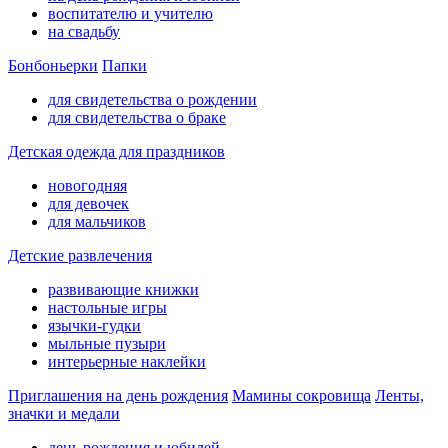
воспитателю и учителю
на свадьбу
Бонбоньерки
Папки
для свидетельства о рождении
для свидетельства о браке
Детская одежда для праздников
новогодняя
для девочек
для мальчиков
Детские развлечения
развивающие книжки
настольные игры
язычки-гудки
мыльные пузыри
интерьерные наклейки
Приглашения на день рождения
Мамины сокровища
Ленты,
значки и медали
день рождения и юбилей