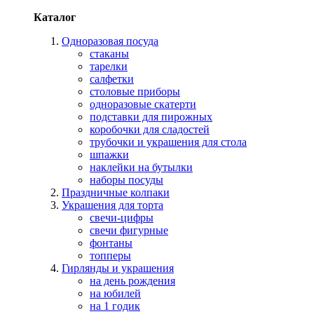
Каталог
Одноразовая посуда
стаканы
тарелки
салфетки
столовые приборы
одноразовые скатерти
подставки для пирожных
коробочки для сладостей
трубочки и украшения для стола
шпажки
наклейки на бутылки
наборы посуды
Праздничные колпаки
Украшения для торта
свечи-цифры
свечи фигурные
фонтаны
топперы
Гирлянды и украшения
на день рождения
на юбилей
на 1 годик