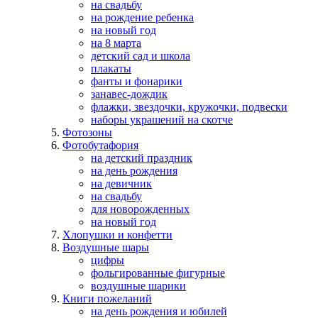
на свадьбу
на рождение ребенка
на новый год
на 8 марта
детский сад и школа
плакаты
фанты и фонарики
занавес-дождик
флажки, звездочки, кружочки, подвески
наборы украшений на скотче
Фотозоны
Фотобутафория
на детский праздник
на день рождения
на девичник
на свадьбу
для новорожденных
на новый год
Хлопушки и конфетти
Воздушные шары
цифры
фольгированные фигурные
воздушные шарики
Книги пожеланий
на день рождения и юбилей