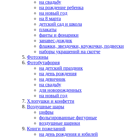
на свадьбу
на рождение ребенка
на новый год
на 8 марта
детский сад и школа
плакаты
фанты и фонарики
занавес-дождик
флажки, звездочки, кружочки, подвески
наборы украшений на скотче
Фотозоны
Фотобутафория
на детский праздник
на день рождения
на девичник
на свадьбу
для новорожденных
на новый год
Хлопушки и конфетти
Воздушные шары
цифры
фольгированные фигурные
воздушные шарики
Книги пожеланий
на день рождения и юбилей