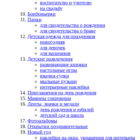
воспитателю и учителю
на свадьбу
Бонбоньерки
Папки
для свидетельства о рождении
для свидетельства о браке
Детская одежда для праздников
новогодняя
для девочек
для мальчиков
Детские развлечения
развивающие книжки
настольные игры
язычки-гудки
мыльные пузыри
интерьерные наклейки
Приглашения на день рождения
Мамины сокровища
Ленты, значки и медали
день рождения и юбилей
детский сад и школа
Фотоальбомы
Открытки поздравительные
Новый год
наклейки на окна, украшения для интерьера