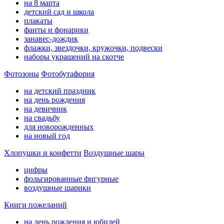
на 8 марта
детский сад и школа
плакаты
фанты и фонарики
занавес-дождик
флажки, звездочки, кружочки, подвески
наборы украшений на скотче
Фотозоны
Фотобутафория
на детский праздник
на день рождения
на девичник
на свадьбу
для новорожденных
на новый год
Хлопушки и конфетти
Воздушные шары
цифры
фольгированные фигурные
воздушные шарики
Книги пожеланий
на день рождения и юбилей