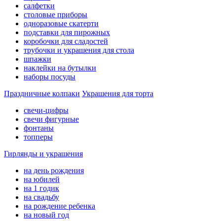
салфетки
столовые приборы
одноразовые скатерти
подставки для пирожных
коробочки для сладостей
трубочки и украшения для стола
шпажки
наклейки на бутылки
наборы посуды
Праздничные колпаки
Украшения для торта
свечи-цифры
свечи фигурные
фонтаны
топперы
Гирлянды и украшения
на день рождения
на юбилей
на 1 годик
на свадьбу
на рождение ребенка
на новый год