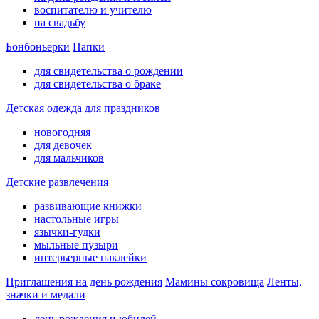
воспитателю и учителю
на свадьбу
Бонбоньерки
Папки
для свидетельства о рождении
для свидетельства о браке
Детская одежда для праздников
новогодняя
для девочек
для мальчиков
Детские развлечения
развивающие книжки
настольные игры
язычки-гудки
мыльные пузыри
интерьерные наклейки
Приглашения на день рождения
Мамины сокровища
Ленты,
значки и медали
день рождения и юбилей