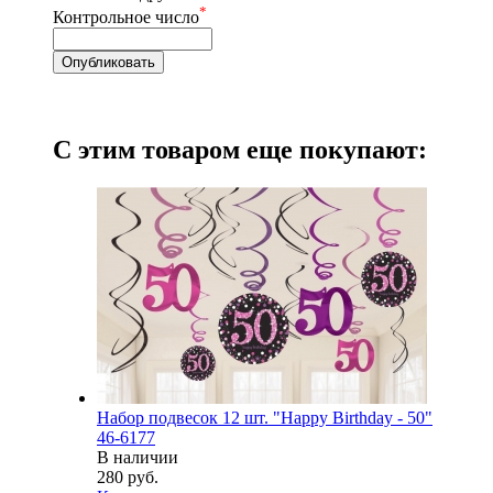
*
Контрольное число
С этим товаром еще покупают:
Набор подвесок 12 шт. "Happy Birthday - 50"
46-6177
В наличии
280 руб.