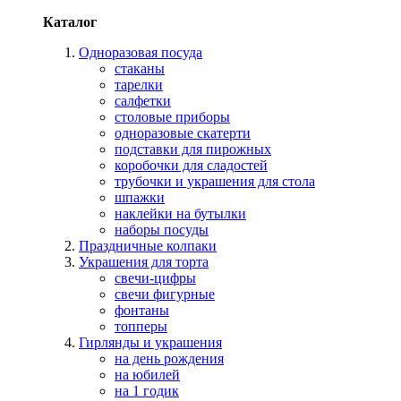
Каталог
Одноразовая посуда
стаканы
тарелки
салфетки
столовые приборы
одноразовые скатерти
подставки для пирожных
коробочки для сладостей
трубочки и украшения для стола
шпажки
наклейки на бутылки
наборы посуды
Праздничные колпаки
Украшения для торта
свечи-цифры
свечи фигурные
фонтаны
топперы
Гирлянды и украшения
на день рождения
на юбилей
на 1 годик