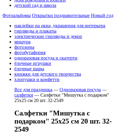
детский сад и школа
Фотоальбомы
Открытки поздравительные
Новый год
наклейки на окна, украшения для интерьера
гирлянды и плакаты
электрические гирлянды и декор
мишура
фотозоны
фотобутафория
одноразовая посуда и скатерти
ёлочные игрушки
ёлочные шары
книжки для детского творчества
хлопушки и конфетти
Все для праздника
—
Одноразовая посуда
—
салфетки
—
Салфетки "Мишутка с подарком"
25х25 см 20 шт. 32-2549
Салфетки "Мишутка с
подарком" 25х25 см 20 шт. 32-
2549