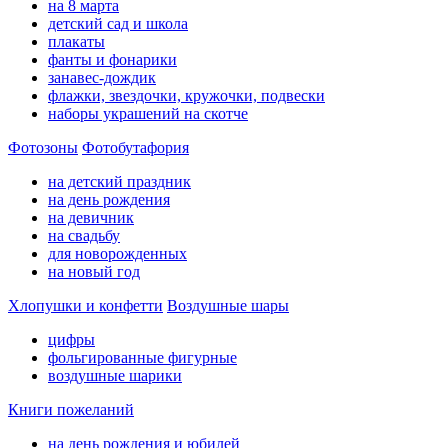
на 8 марта
детский сад и школа
плакаты
фанты и фонарики
занавес-дождик
флажки, звездочки, кружочки, подвески
наборы украшений на скотче
Фотозоны
Фотобутафория
на детский праздник
на день рождения
на девичник
на свадьбу
для новорожденных
на новый год
Хлопушки и конфетти
Воздушные шары
цифры
фольгированные фигурные
воздушные шарики
Книги пожеланий
на день рождения и юбилей