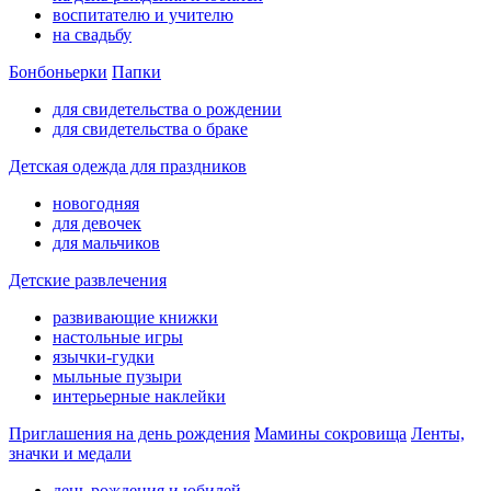
воспитателю и учителю
на свадьбу
Бонбоньерки
Папки
для свидетельства о рождении
для свидетельства о браке
Детская одежда для праздников
новогодняя
для девочек
для мальчиков
Детские развлечения
развивающие книжки
настольные игры
язычки-гудки
мыльные пузыри
интерьерные наклейки
Приглашения на день рождения
Мамины сокровища
Ленты,
значки и медали
день рождения и юбилей