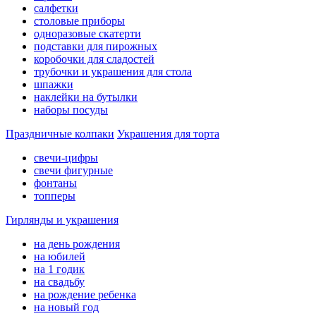
салфетки
столовые приборы
одноразовые скатерти
подставки для пирожных
коробочки для сладостей
трубочки и украшения для стола
шпажки
наклейки на бутылки
наборы посуды
Праздничные колпаки
Украшения для торта
свечи-цифры
свечи фигурные
фонтаны
топперы
Гирлянды и украшения
на день рождения
на юбилей
на 1 годик
на свадьбу
на рождение ребенка
на новый год