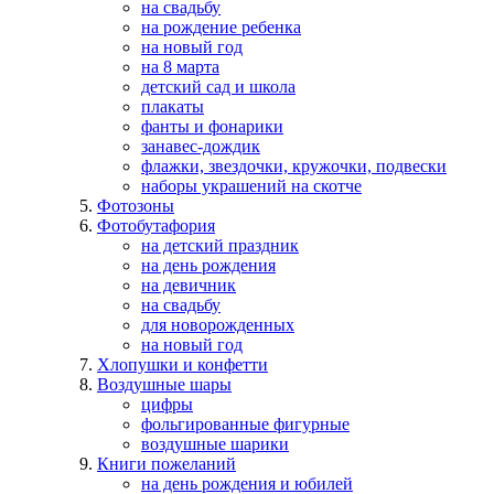
на свадьбу
на рождение ребенка
на новый год
на 8 марта
детский сад и школа
плакаты
фанты и фонарики
занавес-дождик
флажки, звездочки, кружочки, подвески
наборы украшений на скотче
Фотозоны
Фотобутафория
на детский праздник
на день рождения
на девичник
на свадьбу
для новорожденных
на новый год
Хлопушки и конфетти
Воздушные шары
цифры
фольгированные фигурные
воздушные шарики
Книги пожеланий
на день рождения и юбилей