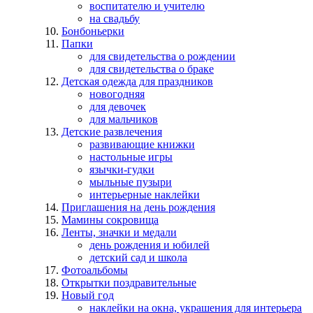
воспитателю и учителю
на свадьбу
Бонбоньерки
Папки
для свидетельства о рождении
для свидетельства о браке
Детская одежда для праздников
новогодняя
для девочек
для мальчиков
Детские развлечения
развивающие книжки
настольные игры
язычки-гудки
мыльные пузыри
интерьерные наклейки
Приглашения на день рождения
Мамины сокровища
Ленты, значки и медали
день рождения и юбилей
детский сад и школа
Фотоальбомы
Открытки поздравительные
Новый год
наклейки на окна, украшения для интерьера