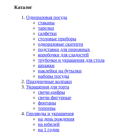
Каталог
Одноразовая посуда
стаканы
тарелки
салфетки
столовые приборы
одноразовые скатерти
подставки для пирожных
коробочки для сладостей
трубочки и украшения для стола
шпажки
наклейки на бутылки
наборы посуды
Праздничные колпаки
Украшения для торта
свечи-цифры
свечи фигурные
фонтаны
топперы
Гирлянды и украшения
на день рождения
на юбилей
на 1 годик