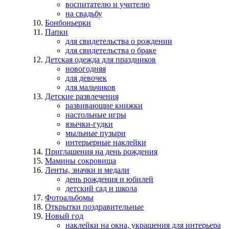
воспитателю и учителю
на свадьбу
Бонбоньерки
Папки
для свидетельства о рождении
для свидетельства о браке
Детская одежда для праздников
новогодняя
для девочек
для мальчиков
Детские развлечения
развивающие книжки
настольные игры
язычки-гудки
мыльные пузыри
интерьерные наклейки
Приглашения на день рождения
Мамины сокровища
Ленты, значки и медали
день рождения и юбилей
детский сад и школа
Фотоальбомы
Открытки поздравительные
Новый год
наклейки на окна, украшения для интерьера