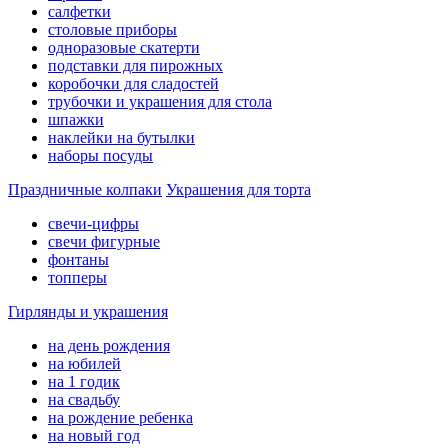
салфетки
столовые приборы
одноразовые скатерти
подставки для пирожных
коробочки для сладостей
трубочки и украшения для стола
шпажки
наклейки на бутылки
наборы посуды
Праздничные колпаки
Украшения для торта
свечи-цифры
свечи фигурные
фонтаны
топперы
Гирлянды и украшения
на день рождения
на юбилей
на 1 годик
на свадьбу
на рождение ребенка
на новый год