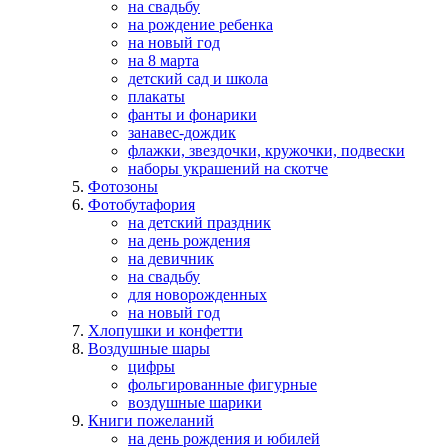
на свадьбу
на рождение ребенка
на новый год
на 8 марта
детский сад и школа
плакаты
фанты и фонарики
занавес-дождик
флажки, звездочки, кружочки, подвески
наборы украшений на скотче
Фотозоны
Фотобутафория
на детский праздник
на день рождения
на девичник
на свадьбу
для новорожденных
на новый год
Хлопушки и конфетти
Воздушные шары
цифры
фольгированные фигурные
воздушные шарики
Книги пожеланий
на день рождения и юбилей