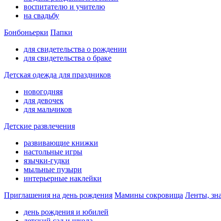
воспитателю и учителю
на свадьбу
Бонбоньерки
Папки
для свидетельства о рождении
для свидетельства о браке
Детская одежда для праздников
новогодняя
для девочек
для мальчиков
Детские развлечения
развивающие книжки
настольные игры
язычки-гудки
мыльные пузыри
интерьерные наклейки
Приглашения на день рождения
Мамины сокровища
Ленты, зн
день рождения и юбилей
детский сад и школа