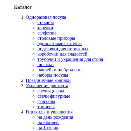
Каталог
Одноразовая посуда
стаканы
тарелки
салфетки
столовые приборы
одноразовые скатерти
подставки для пирожных
коробочки для сладостей
трубочки и украшения для стола
шпажки
наклейки на бутылки
наборы посуды
Праздничные колпаки
Украшения для торта
свечи-цифры
свечи фигурные
фонтаны
топперы
Гирлянды и украшения
на день рождения
на юбилей
на 1 годик