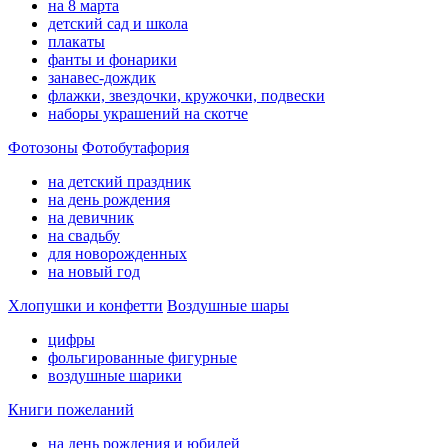
на 8 марта
детский сад и школа
плакаты
фанты и фонарики
занавес-дождик
флажки, звездочки, кружочки, подвески
наборы украшений на скотче
Фотозоны
Фотобутафория
на детский праздник
на день рождения
на девичник
на свадьбу
для новорожденных
на новый год
Хлопушки и конфетти
Воздушные шары
цифры
фольгированные фигурные
воздушные шарики
Книги пожеланий
на день рождения и юбилей