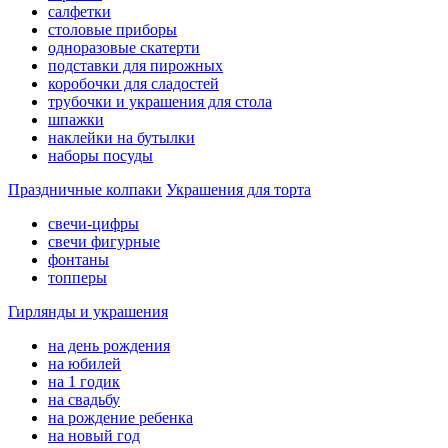
салфетки
столовые приборы
одноразовые скатерти
подставки для пирожных
коробочки для сладостей
трубочки и украшения для стола
шпажки
наклейки на бутылки
наборы посуды
Праздничные колпаки
Украшения для торта
свечи-цифры
свечи фигурные
фонтаны
топперы
Гирлянды и украшения
на день рождения
на юбилей
на 1 годик
на свадьбу
на рождение ребенка
на новый год