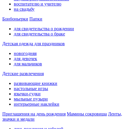
воспитателю и учителю
на свадьбу
Бонбоньерки
Папки
для свидетельства о рождении
для свидетельства о браке
Детская одежда для праздников
новогодняя
для девочек
для мальчиков
Детские развлечения
развивающие книжки
настольные игры
язычки-гудки
мыльные пузыри
интерьерные наклейки
Приглашения на день рождения
Мамины сокровища
Ленты,
значки и медали
день рождения и юбилей