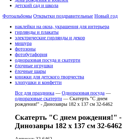
детский сад и школа
Фотоальбомы
Открытки поздравительные
Новый год
наклейки на окна, украшения для интерьера
гирлянды и плакаты
электрические гирлянды и декор
мишура
фотозоны
фотобутафория
одноразовая посуда и скатерти
ёлочные игрушки
ёлочные шары
книжки для детского творчества
хлопушки и конфетти
Все для праздника
—
Одноразовая посуда
—
одноразовые скатерти
—
Скатерть "С днем
рождения!" - Динозавры 182 х 137 см 32-6462
Скатерть "С днем рождения!" -
Динозавры 182 х 137 см 32-6462
Артикул: 32-6462