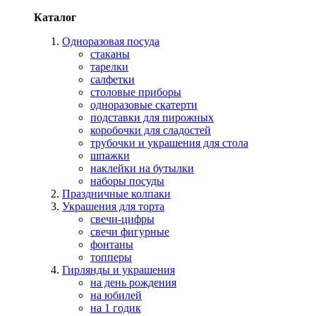
Каталог
Одноразовая посуда
стаканы
тарелки
салфетки
столовые приборы
одноразовые скатерти
подставки для пирожных
коробочки для сладостей
трубочки и украшения для стола
шпажки
наклейки на бутылки
наборы посуды
Праздничные колпаки
Украшения для торта
свечи-цифры
свечи фигурные
фонтаны
топперы
Гирлянды и украшения
на день рождения
на юбилей
на 1 годик