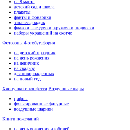
на 8 марта
детский сад и школа
плакаты
фанты и фонарики
занавес-дождик
флажки, звездочки, кружочки, подвески
наборы украшений на скотче
Фотозоны
Фотобутафория
на детский праздник
на день рождения
на девичник
на свадьбу
для новорожденных
на новый год
Хлопушки и конфетти
Воздушные шары
цифры
фольгированные фигурные
воздушные шарики
Книги пожеланий
на день рождения и юбилей