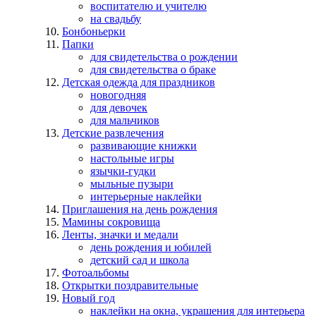
воспитателю и учителю
на свадьбу
Бонбоньерки
Папки
для свидетельства о рождении
для свидетельства о браке
Детская одежда для праздников
новогодняя
для девочек
для мальчиков
Детские развлечения
развивающие книжки
настольные игры
язычки-гудки
мыльные пузыри
интерьерные наклейки
Приглашения на день рождения
Мамины сокровища
Ленты, значки и медали
день рождения и юбилей
детский сад и школа
Фотоальбомы
Открытки поздравительные
Новый год
наклейки на окна, украшения для интерьера