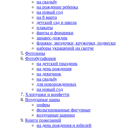
на свадьбу
на рождение ребенка
на новый год
на 8 марта
детский сад и школа
плакаты
фанты и фонарики
занавес-дождик
флажки, звездочки, кружочки, подвески
наборы украшений на скотче
Фотозоны
Фотобутафория
на детский праздник
на день рождения
на девичник
на свадьбу
для новорожденных
на новый год
Хлопушки и конфетти
Воздушные шары
цифры
фольгированные фигурные
воздушные шарики
Книги пожеланий
на день рождения и юбилей