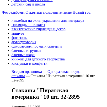
детский сад и школа
Фотоальбомы
Открытки поздравительные
Новый год
наклейки на окна, украшения для интерьера
гирлянды и плакаты
электрические гирлянды и декор
мишура
фотозоны
фотобутафория
одноразовая посуда и скатерти
ёлочные игрушки
ёлочные шары
книжки для детского творчества
хлопушки и конфетти
Все для праздника
—
Одноразовая посуда
—
стаканы
—
Стаканы "Пиратская вечеринка" 10 шт.
32-2895
Стаканы "Пиратская
вечеринка" 10 шт. 32-2895
Артикул: 32-2895