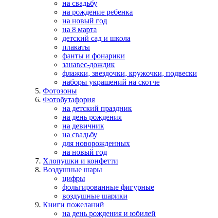
на свадьбу
на рождение ребенка
на новый год
на 8 марта
детский сад и школа
плакаты
фанты и фонарики
занавес-дождик
флажки, звездочки, кружочки, подвески
наборы украшений на скотче
Фотозоны
Фотобутафория
на детский праздник
на день рождения
на девичник
на свадьбу
для новорожденных
на новый год
Хлопушки и конфетти
Воздушные шары
цифры
фольгированные фигурные
воздушные шарики
Книги пожеланий
на день рождения и юбилей