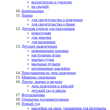
воспитателю и учителю
на свадьбу
Бонбоньерки
Папки
для свидетельства о рождении
для свидетельства о браке
Детская одежда для праздников
новогодняя
для девочек
для мальчиков
Детские развлечения
развивающие книжки
настольные игры
язычки-гудки
мыльные пузыри
интерьерные наклейки
Приглашения на день рождения
Мамины сокровища
Ленты, значки и медали
день рождения и юбилей
детский сад и школа
Фотоальбомы
Открытки поздравительные
Новый год
наклейки на окна, украшения для интерьера