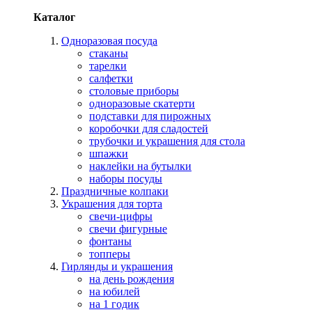
Каталог
Одноразовая посуда
стаканы
тарелки
салфетки
столовые приборы
одноразовые скатерти
подставки для пирожных
коробочки для сладостей
трубочки и украшения для стола
шпажки
наклейки на бутылки
наборы посуды
Праздничные колпаки
Украшения для торта
свечи-цифры
свечи фигурные
фонтаны
топперы
Гирлянды и украшения
на день рождения
на юбилей
на 1 годик