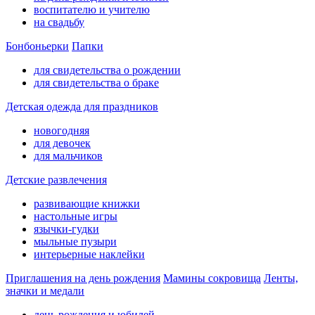
воспитателю и учителю
на свадьбу
Бонбоньерки
Папки
для свидетельства о рождении
для свидетельства о браке
Детская одежда для праздников
новогодняя
для девочек
для мальчиков
Детские развлечения
развивающие книжки
настольные игры
язычки-гудки
мыльные пузыри
интерьерные наклейки
Приглашения на день рождения
Мамины сокровища
Ленты,
значки и медали
день рождения и юбилей