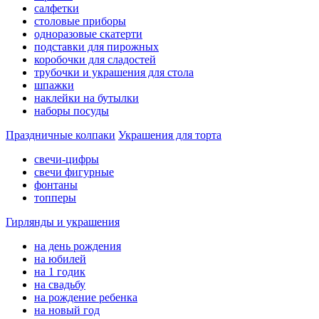
салфетки
столовые приборы
одноразовые скатерти
подставки для пирожных
коробочки для сладостей
трубочки и украшения для стола
шпажки
наклейки на бутылки
наборы посуды
Праздничные колпаки
Украшения для торта
свечи-цифры
свечи фигурные
фонтаны
топперы
Гирлянды и украшения
на день рождения
на юбилей
на 1 годик
на свадьбу
на рождение ребенка
на новый год