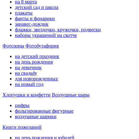
на 8 марта
детский сад и школа
плакаты
фанты и фонарики
занавес-дождик
флажки, звездочки, кружочки, подвески
наборы украшений на скотче
Фотозоны
Фотобутафория
на детский праздник
на день рождения
на девичник
на свадьбу
для новорожденных
на новый год
Хлопушки и конфетти
Воздушные шары
цифры
фольгированные фигурные
воздушные шарики
Книги пожеланий
на день рождения и юбилей