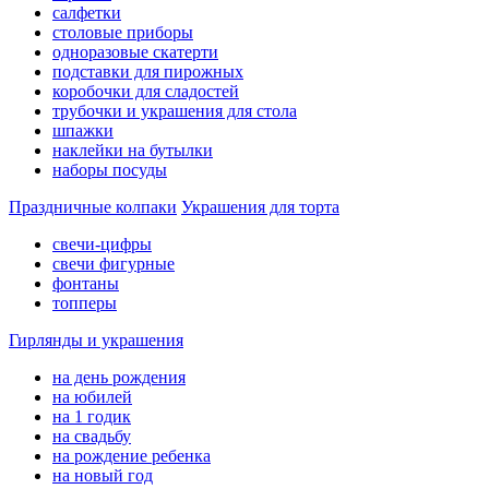
салфетки
столовые приборы
одноразовые скатерти
подставки для пирожных
коробочки для сладостей
трубочки и украшения для стола
шпажки
наклейки на бутылки
наборы посуды
Праздничные колпаки
Украшения для торта
свечи-цифры
свечи фигурные
фонтаны
топперы
Гирлянды и украшения
на день рождения
на юбилей
на 1 годик
на свадьбу
на рождение ребенка
на новый год