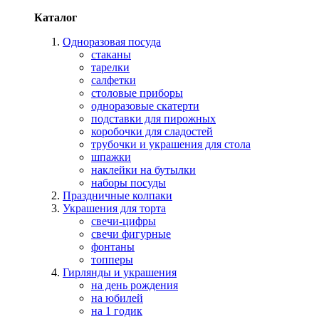
Каталог
Одноразовая посуда
стаканы
тарелки
салфетки
столовые приборы
одноразовые скатерти
подставки для пирожных
коробочки для сладостей
трубочки и украшения для стола
шпажки
наклейки на бутылки
наборы посуды
Праздничные колпаки
Украшения для торта
свечи-цифры
свечи фигурные
фонтаны
топперы
Гирлянды и украшения
на день рождения
на юбилей
на 1 годик