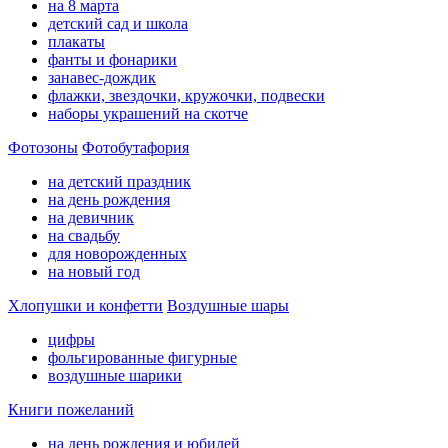
на 8 марта
детский сад и школа
плакаты
фанты и фонарики
занавес-дождик
флажки, звездочки, кружочки, подвески
наборы украшений на скотче
Фотозоны
Фотобутафория
на детский праздник
на день рождения
на девичник
на свадьбу
для новорожденных
на новый год
Хлопушки и конфетти
Воздушные шары
цифры
фольгированные фигурные
воздушные шарики
Книги пожеланий
на день рождения и юбилей