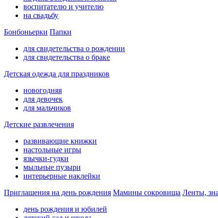
воспитателю и учителю
на свадьбу
Бонбоньерки
Папки
для свидетельства о рождении
для свидетельства о браке
Детская одежда для праздников
новогодняя
для девочек
для мальчиков
Детские развлечения
развивающие книжки
настольные игры
язычки-гудки
мыльные пузыри
интерьерные наклейки
Приглашения на день рождения
Мамины сокровища
Ленты, зн
день рождения и юбилей
детский сад и школа