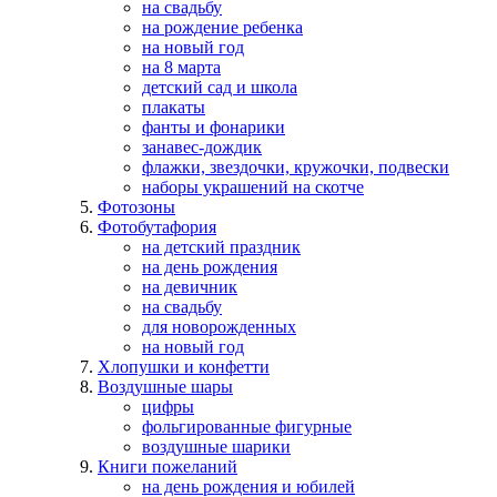
на свадьбу
на рождение ребенка
на новый год
на 8 марта
детский сад и школа
плакаты
фанты и фонарики
занавес-дождик
флажки, звездочки, кружочки, подвески
наборы украшений на скотче
Фотозоны
Фотобутафория
на детский праздник
на день рождения
на девичник
на свадьбу
для новорожденных
на новый год
Хлопушки и конфетти
Воздушные шары
цифры
фольгированные фигурные
воздушные шарики
Книги пожеланий
на день рождения и юбилей