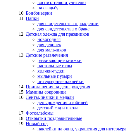
воспитателю и учителю
на свадьбу
Бонбоньерки
Папки
для свидетельства о рождении
для свидетельства о браке
Детская одежда для праздников
новогодняя
для девочек
для мальчиков
Детские развлечения
развивающие книжки
настольные игры
язычки-гудки
мыльные пузыри
интерьерные наклейки
Приглашения на день рождения
Мамины сокровища
Ленты, значки и медали
день рождения и юбилей
детский сад и школа
Фотоальбомы
Открытки поздравительные
Новый год
наклейки на окна, украшения для интерьера