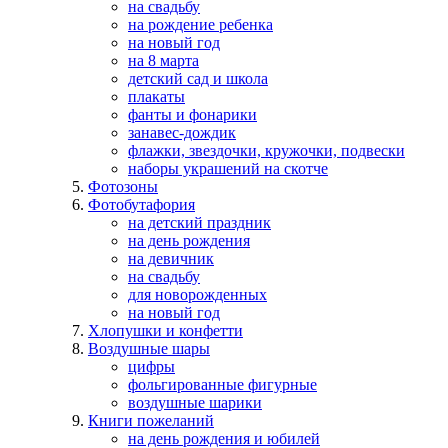
на свадьбу
на рождение ребенка
на новый год
на 8 марта
детский сад и школа
плакаты
фанты и фонарики
занавес-дождик
флажки, звездочки, кружочки, подвески
наборы украшений на скотче
Фотозоны
Фотобутафория
на детский праздник
на день рождения
на девичник
на свадьбу
для новорожденных
на новый год
Хлопушки и конфетти
Воздушные шары
цифры
фольгированные фигурные
воздушные шарики
Книги пожеланий
на день рождения и юбилей