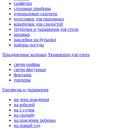
салфетки
столовые приборы
одноразовые скатерти
подставки для пирожных
коробочки для сладостей
трубочки и украшения для стола
шпажки
наклейки на бутылки
наборы посуды
Праздничные колпаки
Украшения для торта
свечи-цифры
свечи фигурные
фонтаны
топперы
Гирлянды и украшения
на день рождения
на юбилей
на 1 годик
на свадьбу
на рождение ребенка
на новый год