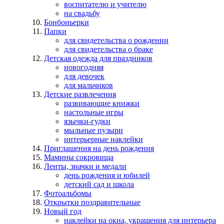
воспитателю и учителю
на свадьбу
Бонбоньерки
Папки
для свидетельства о рождении
для свидетельства о браке
Детская одежда для праздников
новогодняя
для девочек
для мальчиков
Детские развлечения
развивающие книжки
настольные игры
язычки-гудки
мыльные пузыри
интерьерные наклейки
Приглашения на день рождения
Мамины сокровища
Ленты, значки и медали
день рождения и юбилей
детский сад и школа
Фотоальбомы
Открытки поздравительные
Новый год
наклейки на окна, украшения для интерьера