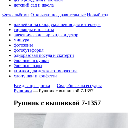
детский сад и школа
Фотоальбомы
Открытки поздравительные
Новый год
наклейки на окна, украшения для интерьера
гирлянды и плакаты
электрические гирлянды и декор
мишура
фотозоны
фотобутафория
одноразовая посуда и скатерти
ёлочные игрушки
ёлочные шары
книжки для детского творчества
хлопушки и конфетти
Все для праздника
—
Свадебные аксессуары
—
Рушники
—
Рушник с вышивкой 7-1357
Рушник с вышивкой 7-1357