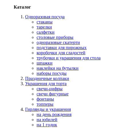
Каталог
Одноразовая посуда
стаканы
тарелки
салфетки
столовые приборы
одноразовые скатерти
подставки для пирожных
коробочки для сладостей
трубочки и украшения для стола
шпажки
наклейки на бутылки
наборы посуды
Праздничные колпаки
Украшения для торта
свечи-цифры
свечи фигурные
фонтаны
топперы
Гирлянды и украшения
на день рождения
на юбилей
на 1 годик