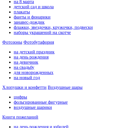
на 8 марта
детский сад и школа
плакаты
фанты и фонарики
занавес-дождик
флажки, звездочки, кружочки, подвески
наборы украшений на скотче
Фотозоны
Фотобутафория
на детский праздник
на день рождения
на девичник
на свадьбу
для новорожденных
на новый год
Хлопушки и конфетти
Воздушные шары
цифры
фольгированные фигурные
воздушные шарики
Книги пожеланий
на день рождения и юбилей