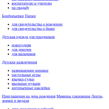
воспитателю и учителю
на свадьбу
Бонбоньерки
Папки
для свидетельства о рождении
для свидетельства о браке
Детская одежда для праздников
новогодняя
для девочек
для мальчиков
Детские развлечения
развивающие книжки
настольные игры
язычки-гудки
мыльные пузыри
интерьерные наклейки
Приглашения на день рождения
Мамины сокровища
Ленты,
значки и медали
день рождения и юбилей