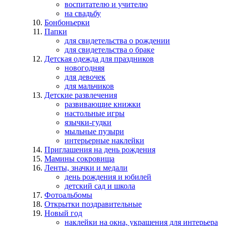
воспитателю и учителю
на свадьбу
Бонбоньерки
Папки
для свидетельства о рождении
для свидетельства о браке
Детская одежда для праздников
новогодняя
для девочек
для мальчиков
Детские развлечения
развивающие книжки
настольные игры
язычки-гудки
мыльные пузыри
интерьерные наклейки
Приглашения на день рождения
Мамины сокровища
Ленты, значки и медали
день рождения и юбилей
детский сад и школа
Фотоальбомы
Открытки поздравительные
Новый год
наклейки на окна, украшения для интерьера