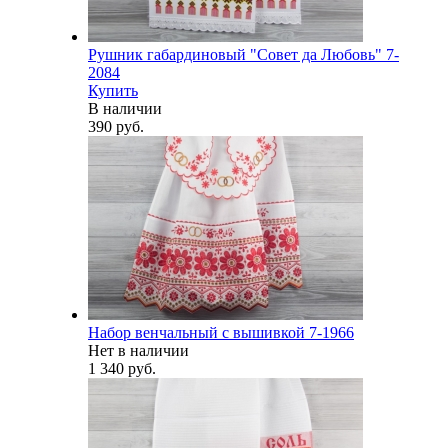
Рушник габардиновый "Совет да Любовь" 7-
2084
Купить
В наличии
390 руб.
Набор венчальный с вышивкой 7-1966
Нет в наличии
1 340 руб.