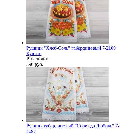
Рушник "Хлеб-Соль" габардиновый 7-2100
Купить
В наличии
390 руб.
Рушник габардиновый "Совет да Любовь" 7-
2097