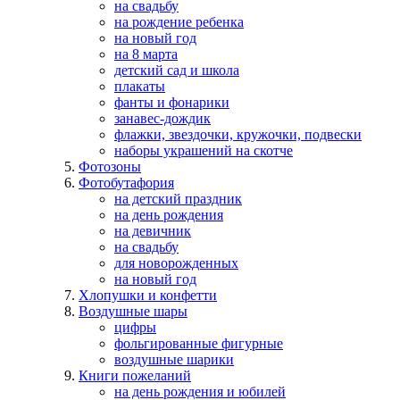
на свадьбу
на рождение ребенка
на новый год
на 8 марта
детский сад и школа
плакаты
фанты и фонарики
занавес-дождик
флажки, звездочки, кружочки, подвески
наборы украшений на скотче
Фотозоны
Фотобутафория
на детский праздник
на день рождения
на девичник
на свадьбу
для новорожденных
на новый год
Хлопушки и конфетти
Воздушные шары
цифры
фольгированные фигурные
воздушные шарики
Книги пожеланий
на день рождения и юбилей