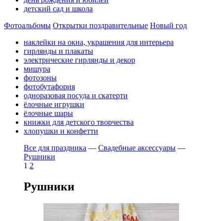
детский сад и школа
Фотоальбомы
Открытки поздравительные
Новый год
наклейки на окна, украшения для интерьера
гирлянды и плакаты
электрические гирлянды и декор
мишура
фотозоны
фотобутафория
одноразовая посуда и скатерти
ёлочные игрушки
ёлочные шары
книжки для детского творчества
хлопушки и конфетти
Все для праздника
—
Свадебные аксессуары
—
Рушники
1
2
Рушники