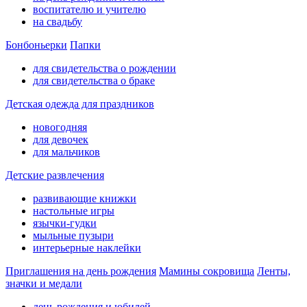
воспитателю и учителю
на свадьбу
Бонбоньерки
Папки
для свидетельства о рождении
для свидетельства о браке
Детская одежда для праздников
новогодняя
для девочек
для мальчиков
Детские развлечения
развивающие книжки
настольные игры
язычки-гудки
мыльные пузыри
интерьерные наклейки
Приглашения на день рождения
Мамины сокровища
Ленты,
значки и медали
день рождения и юбилей