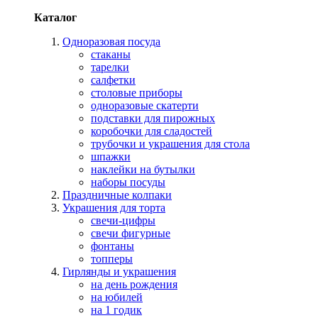
Каталог
Одноразовая посуда
стаканы
тарелки
салфетки
столовые приборы
одноразовые скатерти
подставки для пирожных
коробочки для сладостей
трубочки и украшения для стола
шпажки
наклейки на бутылки
наборы посуды
Праздничные колпаки
Украшения для торта
свечи-цифры
свечи фигурные
фонтаны
топперы
Гирлянды и украшения
на день рождения
на юбилей
на 1 годик