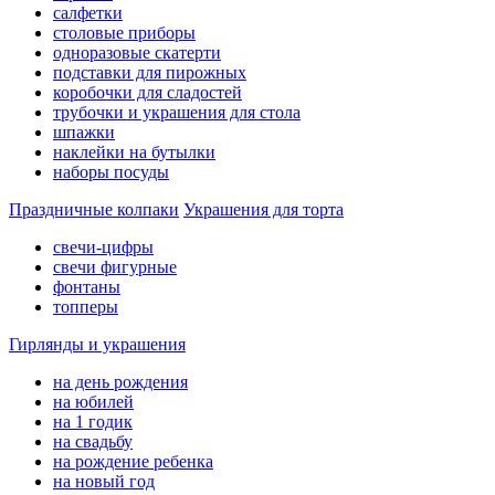
салфетки
столовые приборы
одноразовые скатерти
подставки для пирожных
коробочки для сладостей
трубочки и украшения для стола
шпажки
наклейки на бутылки
наборы посуды
Праздничные колпаки
Украшения для торта
свечи-цифры
свечи фигурные
фонтаны
топперы
Гирлянды и украшения
на день рождения
на юбилей
на 1 годик
на свадьбу
на рождение ребенка
на новый год