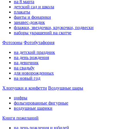
на 8 марта
детский сад и школа
плакаты
фанты и фонарики
занавес-дождик
флажки, звездочки, кружочки, подвески
наборы украшений на скотче
Фотозоны
Фотобутафория
на детский праздник
на день рождения
на девичник
на свадьбу
для новорожденных
на новый год
Хлопушки и конфетти
Воздушные шары
цифры
фольгированные фигурные
воздушные шарики
Книги пожеланий
на день рождения и юбилей