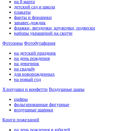
на 8 марта
детский сад и школа
плакаты
фанты и фонарики
занавес-дождик
флажки, звездочки, кружочки, подвески
наборы украшений на скотче
Фотозоны
Фотобутафория
на детский праздник
на день рождения
на девичник
на свадьбу
для новорожденных
на новый год
Хлопушки и конфетти
Воздушные шары
цифры
фольгированные фигурные
воздушные шарики
Книги пожеланий
на день рождения и юбилей