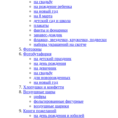
на свадьбу
на рождение ребенка
на новый год
на 8 марта
детский сад и школа
плакаты
фанты и фонарики
занавес-дождик
флажки, звездочки, кружочки, подвески
наборы украшений на скотче
Фотозоны
Фотобутафория
на детский праздник
на день рождения
на девичник
на свадьбу
для новорожденных
на новый год
Хлопушки и конфетти
Воздушные шары
цифры
фольгированные фигурные
воздушные шарики
Книги пожеланий
на день рождения и юбилей