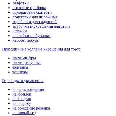
салфетки
столовые приборы
одноразовые скатерти
подставки для пирожных
коробочки для сладостей
трубочки и украшения для стола
шпажки
наклейки на бутылки
наборы посуды
Праздничные колпаки
Украшения для торта
свечи-цифры
свечи фигурные
фонтаны
топперы
Гирлянды и украшения
на день рождения
на юбилей
на 1 годик
на свадьбу
на рождение ребенка
на новый год