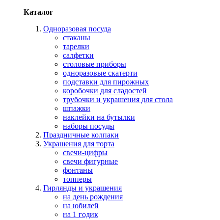
Каталог
Одноразовая посуда
стаканы
тарелки
салфетки
столовые приборы
одноразовые скатерти
подставки для пирожных
коробочки для сладостей
трубочки и украшения для стола
шпажки
наклейки на бутылки
наборы посуды
Праздничные колпаки
Украшения для торта
свечи-цифры
свечи фигурные
фонтаны
топперы
Гирлянды и украшения
на день рождения
на юбилей
на 1 годик