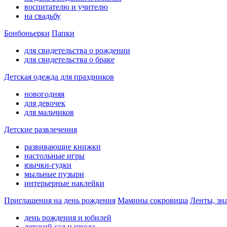
воспитателю и учителю
на свадьбу
Бонбоньерки
Папки
для свидетельства о рождении
для свидетельства о браке
Детская одежда для праздников
новогодняя
для девочек
для мальчиков
Детские развлечения
развивающие книжки
настольные игры
язычки-гудки
мыльные пузыри
интерьерные наклейки
Приглашения на день рождения
Мамины сокровища
Ленты, зн
день рождения и юбилей
детский сад и школа