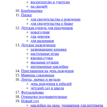
воспитателю и учителю
на свадьбу
Бонбоньерки
Папки
для свидетельства о рождении
для свидетельства о браке
Детская одежда для праздников
новогодняя
для девочек
для мальчиков
Детские развлечения
развивающие книжки
настольные игры
язычки-гудки
мыльные пузыри
интерьерные наклейки
Приглашения на день рождения
Мамины сокровища
Ленты, значки и медали
день рождения и юбилей
детский сад и школа
Фотоальбомы
Открытки поздравительные
Новый год
наклейки на окна, украшения для интерьера