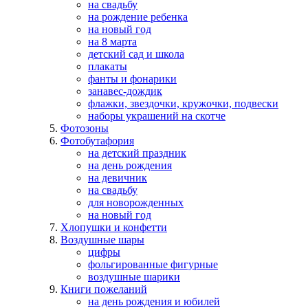
на свадьбу
на рождение ребенка
на новый год
на 8 марта
детский сад и школа
плакаты
фанты и фонарики
занавес-дождик
флажки, звездочки, кружочки, подвески
наборы украшений на скотче
Фотозоны
Фотобутафория
на детский праздник
на день рождения
на девичник
на свадьбу
для новорожденных
на новый год
Хлопушки и конфетти
Воздушные шары
цифры
фольгированные фигурные
воздушные шарики
Книги пожеланий
на день рождения и юбилей