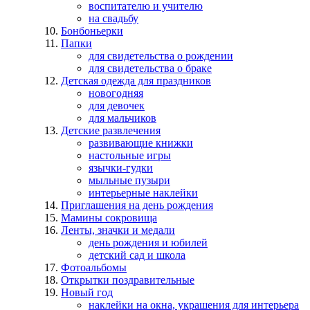
воспитателю и учителю
на свадьбу
Бонбоньерки
Папки
для свидетельства о рождении
для свидетельства о браке
Детская одежда для праздников
новогодняя
для девочек
для мальчиков
Детские развлечения
развивающие книжки
настольные игры
язычки-гудки
мыльные пузыри
интерьерные наклейки
Приглашения на день рождения
Мамины сокровища
Ленты, значки и медали
день рождения и юбилей
детский сад и школа
Фотоальбомы
Открытки поздравительные
Новый год
наклейки на окна, украшения для интерьера