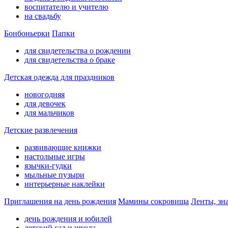
воспитателю и учителю
на свадьбу
Бонбоньерки
Папки
для свидетельства о рождении
для свидетельства о браке
Детская одежда для праздников
новогодняя
для девочек
для мальчиков
Детские развлечения
развивающие книжки
настольные игры
язычки-гудки
мыльные пузыри
интерьерные наклейки
Приглашения на день рождения
Мамины сокровища
Ленты, зн
день рождения и юбилей
детский сад и школа