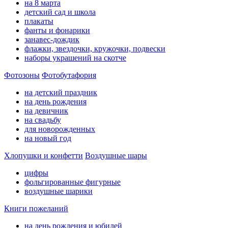
на 8 марта
детский сад и школа
плакаты
фанты и фонарики
занавес-дождик
флажки, звездочки, кружочки, подвески
наборы украшений на скотче
Фотозоны
Фотобутафория
на детский праздник
на день рождения
на девичник
на свадьбу
для новорожденных
на новый год
Хлопушки и конфетти
Воздушные шары
цифры
фольгированные фигурные
воздушные шарики
Книги пожеланий
на день рождения и юбилей