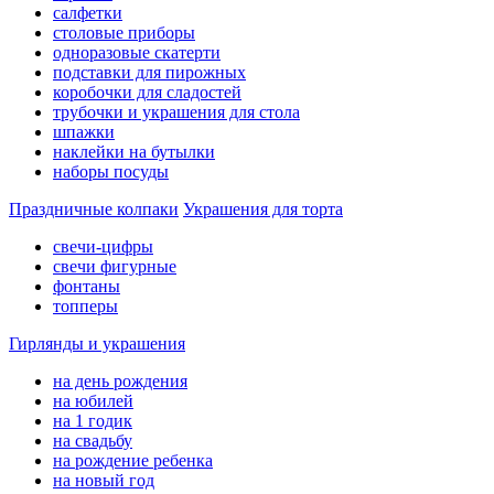
салфетки
столовые приборы
одноразовые скатерти
подставки для пирожных
коробочки для сладостей
трубочки и украшения для стола
шпажки
наклейки на бутылки
наборы посуды
Праздничные колпаки
Украшения для торта
свечи-цифры
свечи фигурные
фонтаны
топперы
Гирлянды и украшения
на день рождения
на юбилей
на 1 годик
на свадьбу
на рождение ребенка
на новый год