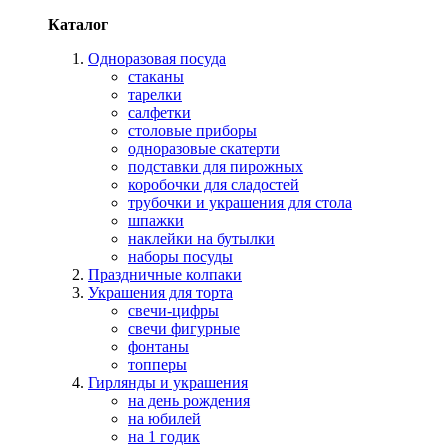
Каталог
Одноразовая посуда
стаканы
тарелки
салфетки
столовые приборы
одноразовые скатерти
подставки для пирожных
коробочки для сладостей
трубочки и украшения для стола
шпажки
наклейки на бутылки
наборы посуды
Праздничные колпаки
Украшения для торта
свечи-цифры
свечи фигурные
фонтаны
топперы
Гирлянды и украшения
на день рождения
на юбилей
на 1 годик