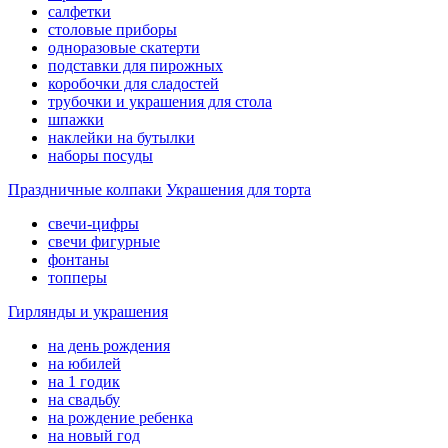
салфетки
столовые приборы
одноразовые скатерти
подставки для пирожных
коробочки для сладостей
трубочки и украшения для стола
шпажки
наклейки на бутылки
наборы посуды
Праздничные колпаки
Украшения для торта
свечи-цифры
свечи фигурные
фонтаны
топперы
Гирлянды и украшения
на день рождения
на юбилей
на 1 годик
на свадьбу
на рождение ребенка
на новый год