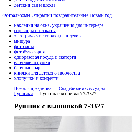
детский сад и школа
Фотоальбомы
Открытки поздравительные
Новый год
наклейки на окна, украшения для интерьера
гирлянды и плакаты
электрические гирлянды и декор
мишура
фотозоны
фотобутафория
одноразовая посуда и скатерти
ёлочные игрушки
ёлочные шары
книжки для детского творчества
хлопушки и конфетти
Все для праздника
—
Свадебные аксессуары
—
Рушники
—
Рушник с вышивкой 7-3327
Рушник с вышивкой 7-3327