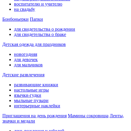
воспитателю и учителю
на свадьбу
Бонбоньерки
Папки
для свидетельства о рождении
для свидетельства о браке
Детская одежда для праздников
новогодняя
для девочек
для мальчиков
Детские развлечения
развивающие книжки
настольные игры
язычки-гудки
мыльные пузыри
интерьерные наклейки
Приглашения на день рождения
Мамины сокровища
Ленты,
значки и медали
день рождения и юбилей