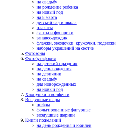
на свадьбу
на рождение ребенка
на новый год
на 8 марта
детский сад и школа
плакаты
фанты и фонарики
занавес-дождик
флажки, звездочки, кружочки, подвески
наборы украшений на скотче
Фотозоны
Фотобутафория
на детский праздник
на день рождения
на девичник
на свадьбу
для новорожденных
на новый год
Хлопушки и конфетти
Воздушные шары
цифры
фольгированные фигурные
воздушные шарики
Книги пожеланий
на день рождения и юбилей