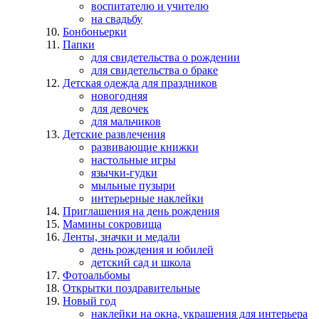
воспитателю и учителю
на свадьбу
Бонбоньерки
Папки
для свидетельства о рождении
для свидетельства о браке
Детская одежда для праздников
новогодняя
для девочек
для мальчиков
Детские развлечения
развивающие книжки
настольные игры
язычки-гудки
мыльные пузыри
интерьерные наклейки
Приглашения на день рождения
Мамины сокровища
Ленты, значки и медали
день рождения и юбилей
детский сад и школа
Фотоальбомы
Открытки поздравительные
Новый год
наклейки на окна, украшения для интерьера