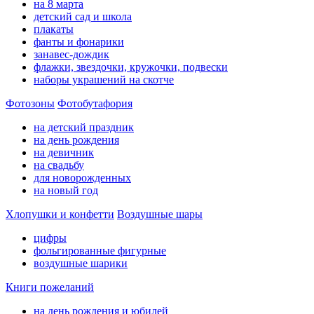
на 8 марта
детский сад и школа
плакаты
фанты и фонарики
занавес-дождик
флажки, звездочки, кружочки, подвески
наборы украшений на скотче
Фотозоны
Фотобутафория
на детский праздник
на день рождения
на девичник
на свадьбу
для новорожденных
на новый год
Хлопушки и конфетти
Воздушные шары
цифры
фольгированные фигурные
воздушные шарики
Книги пожеланий
на день рождения и юбилей