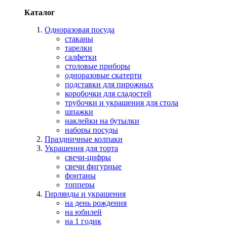
Каталог
Одноразовая посуда
стаканы
тарелки
салфетки
столовые приборы
одноразовые скатерти
подставки для пирожных
коробочки для сладостей
трубочки и украшения для стола
шпажки
наклейки на бутылки
наборы посуды
Праздничные колпаки
Украшения для торта
свечи-цифры
свечи фигурные
фонтаны
топперы
Гирлянды и украшения
на день рождения
на юбилей
на 1 годик