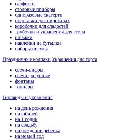
салфетки
столовые приборы
одноразовые скатерти
подставки для пирожных
коробочки для сладостей
трубочки и украшения для стола
шпажки
наклейки на бутылки
наборы посуды
Праздничные колпаки
Украшения для торта
свечи-цифры
свечи фигурные
фонтаны
топперы
Гирлянды и украшения
на день рождения
на юбилей
на 1 годик
на свадьбу
на рождение ребенка
на новый год