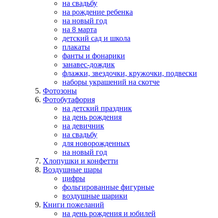
на свадьбу
на рождение ребенка
на новый год
на 8 марта
детский сад и школа
плакаты
фанты и фонарики
занавес-дождик
флажки, звездочки, кружочки, подвески
наборы украшений на скотче
Фотозоны
Фотобутафория
на детский праздник
на день рождения
на девичник
на свадьбу
для новорожденных
на новый год
Хлопушки и конфетти
Воздушные шары
цифры
фольгированные фигурные
воздушные шарики
Книги пожеланий
на день рождения и юбилей