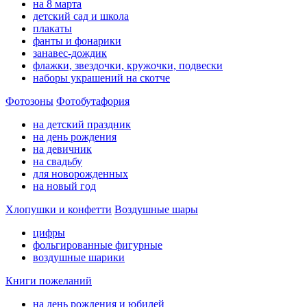
на 8 марта
детский сад и школа
плакаты
фанты и фонарики
занавес-дождик
флажки, звездочки, кружочки, подвески
наборы украшений на скотче
Фотозоны
Фотобутафория
на детский праздник
на день рождения
на девичник
на свадьбу
для новорожденных
на новый год
Хлопушки и конфетти
Воздушные шары
цифры
фольгированные фигурные
воздушные шарики
Книги пожеланий
на день рождения и юбилей