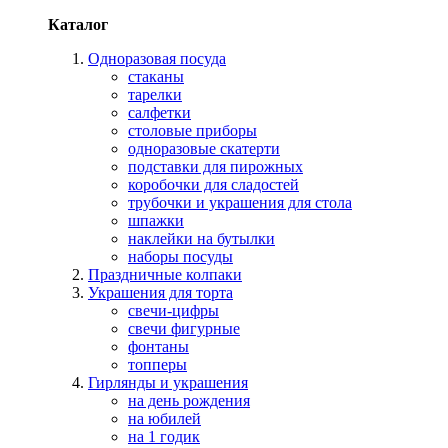
Каталог
Одноразовая посуда
стаканы
тарелки
салфетки
столовые приборы
одноразовые скатерти
подставки для пирожных
коробочки для сладостей
трубочки и украшения для стола
шпажки
наклейки на бутылки
наборы посуды
Праздничные колпаки
Украшения для торта
свечи-цифры
свечи фигурные
фонтаны
топперы
Гирлянды и украшения
на день рождения
на юбилей
на 1 годик