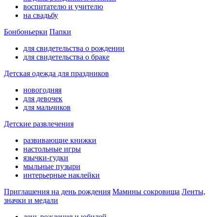
воспитателю и учителю
на свадьбу
Бонбоньерки
Папки
для свидетельства о рождении
для свидетельства о браке
Детская одежда для праздников
новогодняя
для девочек
для мальчиков
Детские развлечения
развивающие книжки
настольные игры
язычки-гудки
мыльные пузыри
интерьерные наклейки
Приглашения на день рождения
Мамины сокровища
Ленты,
значки и медали
день рождения и юбилей