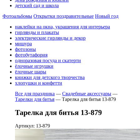
детский сад и школа
Фотоальбомы
Открытки поздравительные
Новый год
наклейки на окна, украшения для интерьера
гирлянды и плакаты
электрические гирлянды и декор
мишура
фотозоны
фотобутафория
одноразовая посуда и скатерти
ёлочные игрушки
ёлочные шары
книжки для детского творчества
хлопушки и конфетти
Все для праздника
—
Свадебные аксессуары
—
Тарелки для битья
—
Тарелка для битья 13-879
Тарелка для битья 13-879
Артикул: 13-879