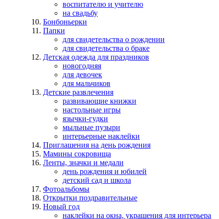
воспитателю и учителю
на свадьбу
Бонбоньерки
Папки
для свидетельства о рождении
для свидетельства о браке
Детская одежда для праздников
новогодняя
для девочек
для мальчиков
Детские развлечения
развивающие книжки
настольные игры
язычки-гудки
мыльные пузыри
интерьерные наклейки
Приглашения на день рождения
Мамины сокровища
Ленты, значки и медали
день рождения и юбилей
детский сад и школа
Фотоальбомы
Открытки поздравительные
Новый год
наклейки на окна, украшения для интерьера