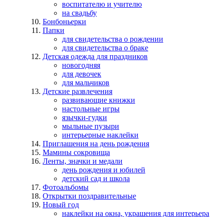
воспитателю и учителю
на свадьбу
Бонбоньерки
Папки
для свидетельства о рождении
для свидетельства о браке
Детская одежда для праздников
новогодняя
для девочек
для мальчиков
Детские развлечения
развивающие книжки
настольные игры
язычки-гудки
мыльные пузыри
интерьерные наклейки
Приглашения на день рождения
Мамины сокровища
Ленты, значки и медали
день рождения и юбилей
детский сад и школа
Фотоальбомы
Открытки поздравительные
Новый год
наклейки на окна, украшения для интерьера