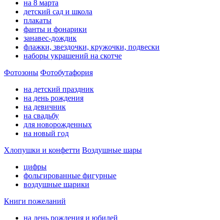
на 8 марта
детский сад и школа
плакаты
фанты и фонарики
занавес-дождик
флажки, звездочки, кружочки, подвески
наборы украшений на скотче
Фотозоны
Фотобутафория
на детский праздник
на день рождения
на девичник
на свадьбу
для новорожденных
на новый год
Хлопушки и конфетти
Воздушные шары
цифры
фольгированные фигурные
воздушные шарики
Книги пожеланий
на день рождения и юбилей