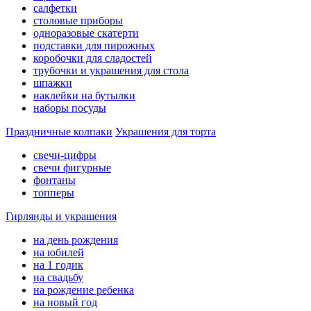
салфетки
столовые приборы
одноразовые скатерти
подставки для пирожных
коробочки для сладостей
трубочки и украшения для стола
шпажки
наклейки на бутылки
наборы посуды
Праздничные колпаки
Украшения для торта
свечи-цифры
свечи фигурные
фонтаны
топперы
Гирлянды и украшения
на день рождения
на юбилей
на 1 годик
на свадьбу
на рождение ребенка
на новый год