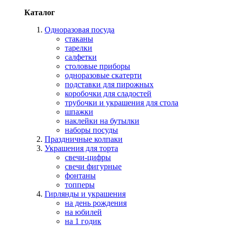
Каталог
Одноразовая посуда
стаканы
тарелки
салфетки
столовые приборы
одноразовые скатерти
подставки для пирожных
коробочки для сладостей
трубочки и украшения для стола
шпажки
наклейки на бутылки
наборы посуды
Праздничные колпаки
Украшения для торта
свечи-цифры
свечи фигурные
фонтаны
топперы
Гирлянды и украшения
на день рождения
на юбилей
на 1 годик