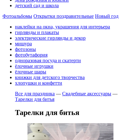
детский сад и школа
Фотоальбомы
Открытки поздравительные
Новый год
наклейки на окна, украшения для интерьера
гирлянды и плакаты
электрические гирлянды и декор
мишура
фотозоны
фотобутафория
одноразовая посуда и скатерти
ёлочные игрушки
ёлочные шары
книжки для детского творчества
хлопушки и конфетти
Все для праздника
—
Свадебные аксессуары
—
Тарелки для битья
Тарелки для битья