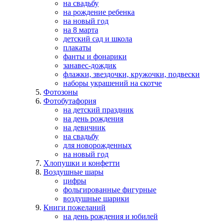
на свадьбу
на рождение ребенка
на новый год
на 8 марта
детский сад и школа
плакаты
фанты и фонарики
занавес-дождик
флажки, звездочки, кружочки, подвески
наборы украшений на скотче
Фотозоны
Фотобутафория
на детский праздник
на день рождения
на девичник
на свадьбу
для новорожденных
на новый год
Хлопушки и конфетти
Воздушные шары
цифры
фольгированные фигурные
воздушные шарики
Книги пожеланий
на день рождения и юбилей