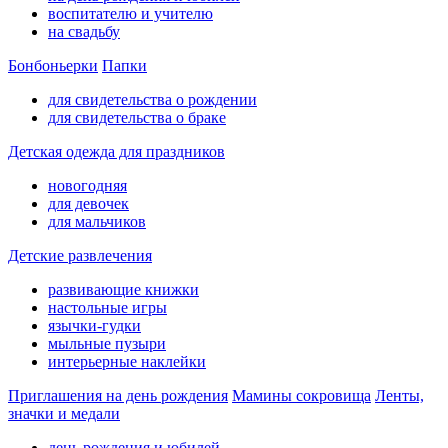
воспитателю и учителю
на свадьбу
Бонбоньерки
Папки
для свидетельства о рождении
для свидетельства о браке
Детская одежда для праздников
новогодняя
для девочек
для мальчиков
Детские развлечения
развивающие книжки
настольные игры
язычки-гудки
мыльные пузыри
интерьерные наклейки
Приглашения на день рождения
Мамины сокровища
Ленты,
значки и медали
день рождения и юбилей