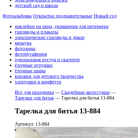
детский сад и школа
Фотоальбомы
Открытки поздравительные
Новый год
наклейки на окна, украшения для интерьера
гирлянды и плакаты
электрические гирлянды и декор
мишура
фотозоны
фотобутафория
одноразовая посуда и скатерти
ёлочные игрушки
ёлочные шары
книжки для детского творчества
хлопушки и конфетти
Все для праздника
—
Свадебные аксессуары
—
Тарелки для битья
—
Тарелка для битья 13-884
Тарелка для битья 13-884
Артикул: 13-884