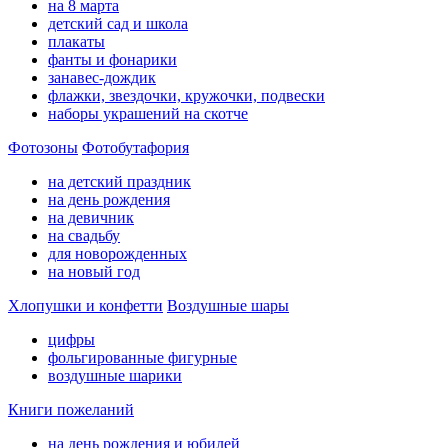
на 8 марта
детский сад и школа
плакаты
фанты и фонарики
занавес-дождик
флажки, звездочки, кружочки, подвески
наборы украшений на скотче
Фотозоны
Фотобутафория
на детский праздник
на день рождения
на девичник
на свадьбу
для новорожденных
на новый год
Хлопушки и конфетти
Воздушные шары
цифры
фольгированные фигурные
воздушные шарики
Книги пожеланий
на день рождения и юбилей