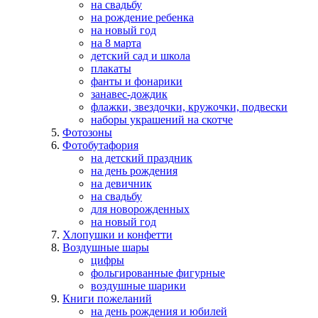
на свадьбу
на рождение ребенка
на новый год
на 8 марта
детский сад и школа
плакаты
фанты и фонарики
занавес-дождик
флажки, звездочки, кружочки, подвески
наборы украшений на скотче
Фотозоны
Фотобутафория
на детский праздник
на день рождения
на девичник
на свадьбу
для новорожденных
на новый год
Хлопушки и конфетти
Воздушные шары
цифры
фольгированные фигурные
воздушные шарики
Книги пожеланий
на день рождения и юбилей