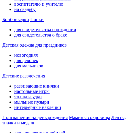
воспитателю и учителю
на свадьбу
Бонбоньерки
Папки
для свидетельства о рождении
для свидетельства о браке
Детская одежда для праздников
новогодняя
для девочек
для мальчиков
Детские развлечения
развивающие книжки
настольные игры
язычки-гудки
мыльные пузыри
интерьерные наклейки
Приглашения на день рождения
Мамины сокровища
Ленты,
значки и медали
день рождения и юбилей