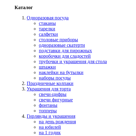
Каталог
Одноразовая посуда
стаканы
тарелки
салфетки
столовые приборы
одноразовые скатерти
подставки для пирожных
коробочки для сладостей
трубочки и украшения для стола
шпажки
наклейки на бутылки
наборы посуды
Праздничные колпаки
Украшения для торта
свечи-цифры
свечи фигурные
фонтаны
топперы
Гирлянды и украшения
на день рождения
на юбилей
на 1 годик