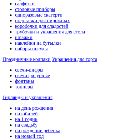
салфетки
столовые приборы
одноразовые скатерти
подставки для пирожных
коробочки для сладостей
трубочки и украшения для стола
шпажки
наклейки на бутылки
наборы посуды
Праздничные колпаки
Украшения для торта
свечи-цифры
свечи фигурные
фонтаны
топперы
Гирлянды и украшения
на день рождения
на юбилей
на 1 годик
на свадьбу
на рождение ребенка
на новый год