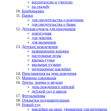
воспитателю и учителю
на свадьбу
Бонбоньерки
Папки
для свидетельства о рождении
для свидетельства о браке
Детская одежда для праздников
новогодняя
для девочек
для мальчиков
Детские развлечения
развивающие книжки
настольные игры
язычки-гудки
мыльные пузыри
интерьерные наклейки
Приглашения на день рождения
Мамины сокровища
Ленты, значки и медали
день рождения и юбилей
детский сад и школа
Фотоальбомы
Открытки поздравительные
Новый год
наклейки на окна, украшения для интерьера