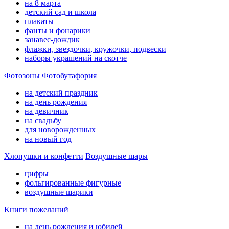
на 8 марта
детский сад и школа
плакаты
фанты и фонарики
занавес-дождик
флажки, звездочки, кружочки, подвески
наборы украшений на скотче
Фотозоны
Фотобутафория
на детский праздник
на день рождения
на девичник
на свадьбу
для новорожденных
на новый год
Хлопушки и конфетти
Воздушные шары
цифры
фольгированные фигурные
воздушные шарики
Книги пожеланий
на день рождения и юбилей