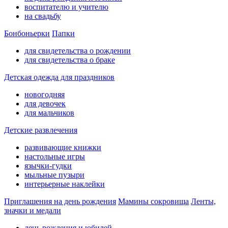
воспитателю и учителю
на свадьбу
Бонбоньерки
Папки
для свидетельства о рождении
для свидетельства о браке
Детская одежда для праздников
новогодняя
для девочек
для мальчиков
Детские развлечения
развивающие книжки
настольные игры
язычки-гудки
мыльные пузыри
интерьерные наклейки
Приглашения на день рождения
Мамины сокровища
Ленты,
значки и медали
день рождения и юбилей