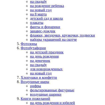
на свадьбу
на рождение ребенка
на новый год
на 8 марта
детский сад и школа
плакаты
фанты и фонарики
занавес-дождик
флажки, звездочки, кружочки, подвески
наборы украшений на скотче
Фотозоны
Фотобутафория
на детский праздник
на день рождения
на девичник
на свадьбу
для новорожденных
на новый год
Хлопушки и конфетти
Воздушные шары
цифры
фольгированные фигурные
воздушные шарики
Книги пожеланий
на день рождения и юбилей