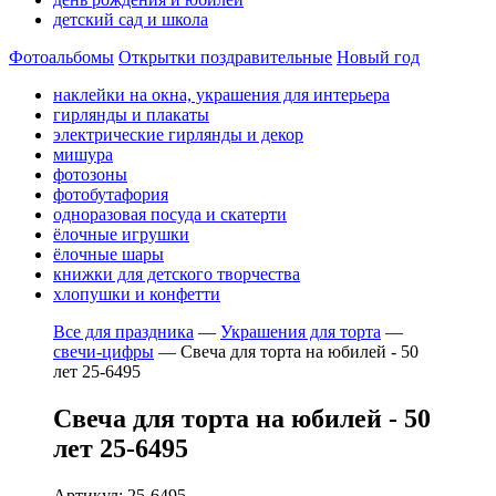
детский сад и школа
Фотоальбомы
Открытки поздравительные
Новый год
наклейки на окна, украшения для интерьера
гирлянды и плакаты
электрические гирлянды и декор
мишура
фотозоны
фотобутафория
одноразовая посуда и скатерти
ёлочные игрушки
ёлочные шары
книжки для детского творчества
хлопушки и конфетти
Все для праздника
—
Украшения для торта
—
свечи-цифры
—
Свеча для торта на юбилей - 50
лет 25-6495
Свеча для торта на юбилей - 50
лет 25-6495
Артикул: 25-6495