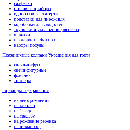
салфетки
столовые приборы
одноразовые скатерти
подставки для пирожных
коробочки для сладостей
трубочки и украшения для стола
шпажки
наклейки на бутылки
наборы посуды
Праздничные колпаки
Украшения для торта
свечи-цифры
свечи фигурные
фонтаны
топперы
Гирлянды и украшения
на день рождения
на юбилей
на 1 годик
на свадьбу
на рождение ребенка
на новый год