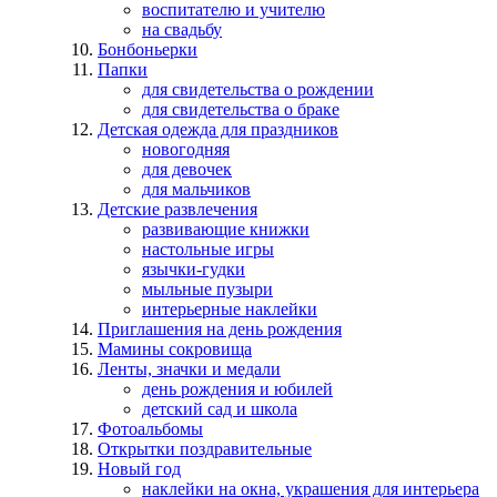
воспитателю и учителю
на свадьбу
Бонбоньерки
Папки
для свидетельства о рождении
для свидетельства о браке
Детская одежда для праздников
новогодняя
для девочек
для мальчиков
Детские развлечения
развивающие книжки
настольные игры
язычки-гудки
мыльные пузыри
интерьерные наклейки
Приглашения на день рождения
Мамины сокровища
Ленты, значки и медали
день рождения и юбилей
детский сад и школа
Фотоальбомы
Открытки поздравительные
Новый год
наклейки на окна, украшения для интерьера