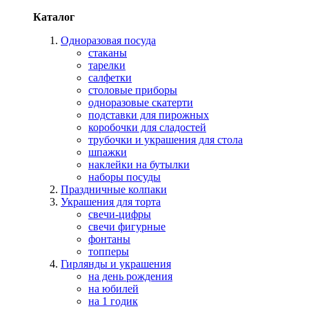
Каталог
Одноразовая посуда
стаканы
тарелки
салфетки
столовые приборы
одноразовые скатерти
подставки для пирожных
коробочки для сладостей
трубочки и украшения для стола
шпажки
наклейки на бутылки
наборы посуды
Праздничные колпаки
Украшения для торта
свечи-цифры
свечи фигурные
фонтаны
топперы
Гирлянды и украшения
на день рождения
на юбилей
на 1 годик