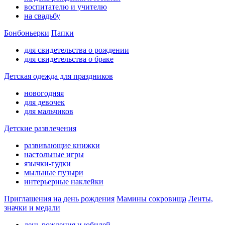
воспитателю и учителю
на свадьбу
Бонбоньерки
Папки
для свидетельства о рождении
для свидетельства о браке
Детская одежда для праздников
новогодняя
для девочек
для мальчиков
Детские развлечения
развивающие книжки
настольные игры
язычки-гудки
мыльные пузыри
интерьерные наклейки
Приглашения на день рождения
Мамины сокровища
Ленты,
значки и медали
день рождения и юбилей