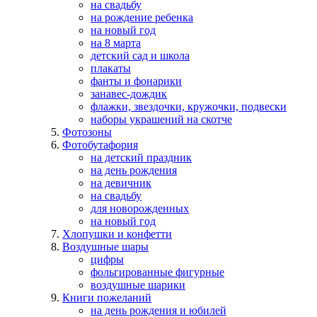
на свадьбу
на рождение ребенка
на новый год
на 8 марта
детский сад и школа
плакаты
фанты и фонарики
занавес-дождик
флажки, звездочки, кружочки, подвески
наборы украшений на скотче
Фотозоны
Фотобутафория
на детский праздник
на день рождения
на девичник
на свадьбу
для новорожденных
на новый год
Хлопушки и конфетти
Воздушные шары
цифры
фольгированные фигурные
воздушные шарики
Книги пожеланий
на день рождения и юбилей