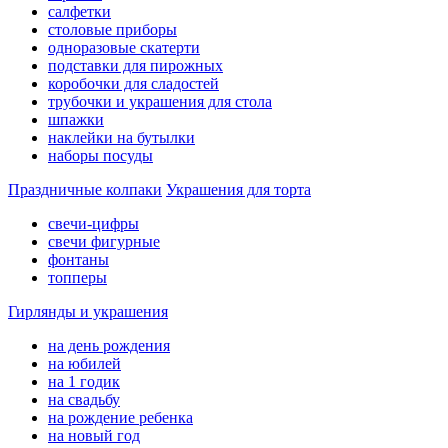
салфетки
столовые приборы
одноразовые скатерти
подставки для пирожных
коробочки для сладостей
трубочки и украшения для стола
шпажки
наклейки на бутылки
наборы посуды
Праздничные колпаки
Украшения для торта
свечи-цифры
свечи фигурные
фонтаны
топперы
Гирлянды и украшения
на день рождения
на юбилей
на 1 годик
на свадьбу
на рождение ребенка
на новый год