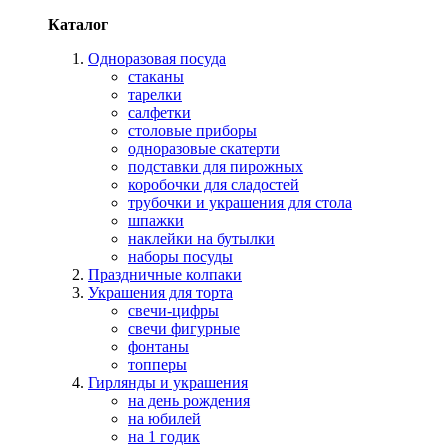
Каталог
Одноразовая посуда
стаканы
тарелки
салфетки
столовые приборы
одноразовые скатерти
подставки для пирожных
коробочки для сладостей
трубочки и украшения для стола
шпажки
наклейки на бутылки
наборы посуды
Праздничные колпаки
Украшения для торта
свечи-цифры
свечи фигурные
фонтаны
топперы
Гирлянды и украшения
на день рождения
на юбилей
на 1 годик