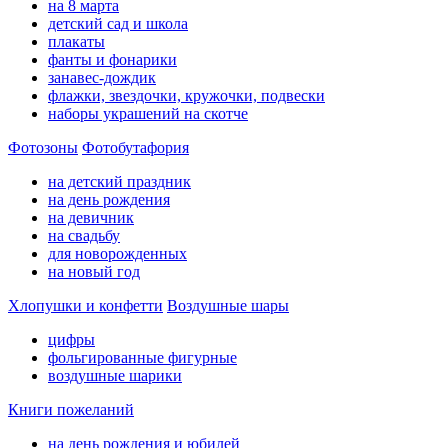
на 8 марта
детский сад и школа
плакаты
фанты и фонарики
занавес-дождик
флажки, звездочки, кружочки, подвески
наборы украшений на скотче
Фотозоны
Фотобутафория
на детский праздник
на день рождения
на девичник
на свадьбу
для новорожденных
на новый год
Хлопушки и конфетти
Воздушные шары
цифры
фольгированные фигурные
воздушные шарики
Книги пожеланий
на день рождения и юбилей