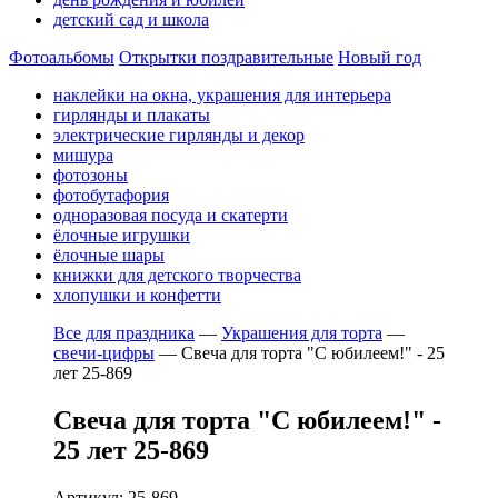
детский сад и школа
Фотоальбомы
Открытки поздравительные
Новый год
наклейки на окна, украшения для интерьера
гирлянды и плакаты
электрические гирлянды и декор
мишура
фотозоны
фотобутафория
одноразовая посуда и скатерти
ёлочные игрушки
ёлочные шары
книжки для детского творчества
хлопушки и конфетти
Все для праздника
—
Украшения для торта
—
свечи-цифры
—
Свеча для торта "С юбилеем!" - 25
лет 25-869
Свеча для торта "С юбилеем!" -
25 лет 25-869
Артикул: 25-869