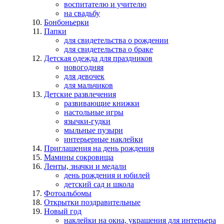
воспитателю и учителю
на свадьбу
Бонбоньерки
Папки
для свидетельства о рождении
для свидетельства о браке
Детская одежда для праздников
новогодняя
для девочек
для мальчиков
Детские развлечения
развивающие книжки
настольные игры
язычки-гудки
мыльные пузыри
интерьерные наклейки
Приглашения на день рождения
Мамины сокровища
Ленты, значки и медали
день рождения и юбилей
детский сад и школа
Фотоальбомы
Открытки поздравительные
Новый год
наклейки на окна, украшения для интерьера