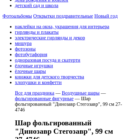
детский сад и школа
Фотоальбомы
Открытки поздравительные
Новый год
наклейки на окна, украшения для интерьера
гирлянды и плакаты
электрические гирлянды и декор
мишура
фотозоны
фотобутафория
одноразовая посуда и скатерти
ёлочные игрушки
ёлочные шары
книжки для детского творчества
хлопушки и конфетти
Все для праздника
—
Воздушные шары
—
фольгированные фигурные
—
Шар
фольгированный "Динозавр Стегозавр", 99 см 27-
4746
Шар фольгированный
"Динозавр Стегозавр", 99 см