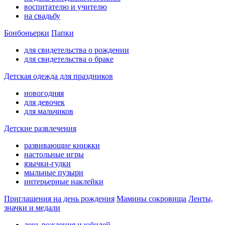
воспитателю и учителю
на свадьбу
Бонбоньерки
Папки
для свидетельства о рождении
для свидетельства о браке
Детская одежда для праздников
новогодняя
для девочек
для мальчиков
Детские развлечения
развивающие книжки
настольные игры
язычки-гудки
мыльные пузыри
интерьерные наклейки
Приглашения на день рождения
Мамины сокровища
Ленты,
значки и медали
день рождения и юбилей