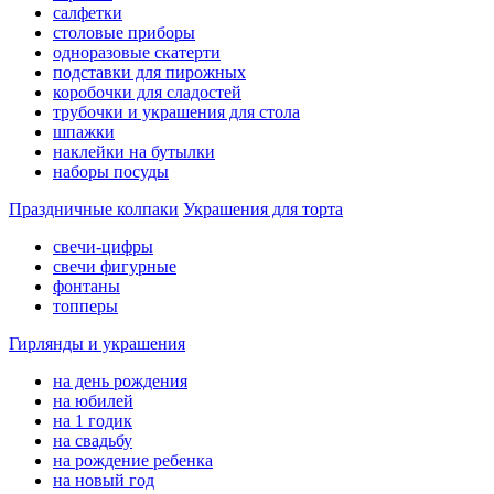
салфетки
столовые приборы
одноразовые скатерти
подставки для пирожных
коробочки для сладостей
трубочки и украшения для стола
шпажки
наклейки на бутылки
наборы посуды
Праздничные колпаки
Украшения для торта
свечи-цифры
свечи фигурные
фонтаны
топперы
Гирлянды и украшения
на день рождения
на юбилей
на 1 годик
на свадьбу
на рождение ребенка
на новый год