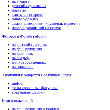
на 8 марта
детский сад и школа
плакаты
фанты и фонарики
занавес-дождик
флажки, звездочки, кружочки, подвески
наборы украшений на скотче
Фотозоны
Фотобутафория
на детский праздник
на день рождения
на девичник
на свадьбу
для новорожденных
на новый год
Хлопушки и конфетти
Воздушные шары
цифры
фольгированные фигурные
воздушные шарики
Книги пожеланий
на день рождения и юбилей