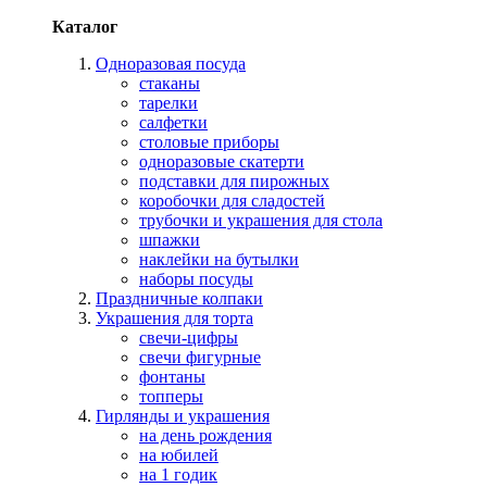
Каталог
Одноразовая посуда
стаканы
тарелки
салфетки
столовые приборы
одноразовые скатерти
подставки для пирожных
коробочки для сладостей
трубочки и украшения для стола
шпажки
наклейки на бутылки
наборы посуды
Праздничные колпаки
Украшения для торта
свечи-цифры
свечи фигурные
фонтаны
топперы
Гирлянды и украшения
на день рождения
на юбилей
на 1 годик