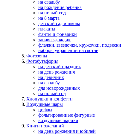
на свадьбу
на рождение ребенка
на новый год
на 8 марта
детский сад и школа
плакаты
фанты и фонарики
занавес-дождик
флажки, звездочки, кружочки, подвески
наборы украшений на скотче
Фотозоны
Фотобутафория
на детский праздник
на день рождения
на девичник
на свадьбу
для новорожденных
на новый год
Хлопушки и конфетти
Воздушные шары
цифры
фольгированные фигурные
воздушные шарики
Книги пожеланий
на день рождения и юбилей