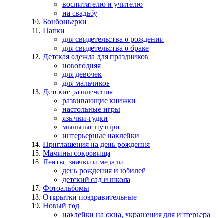
воспитателю и учителю
на свадьбу
Бонбоньерки
Папки
для свидетельства о рождении
для свидетельства о браке
Детская одежда для праздников
новогодняя
для девочек
для мальчиков
Детские развлечения
развивающие книжки
настольные игры
язычки-гудки
мыльные пузыри
интерьерные наклейки
Приглашения на день рождения
Мамины сокровища
Ленты, значки и медали
день рождения и юбилей
детский сад и школа
Фотоальбомы
Открытки поздравительные
Новый год
наклейки на окна, украшения для интерьера