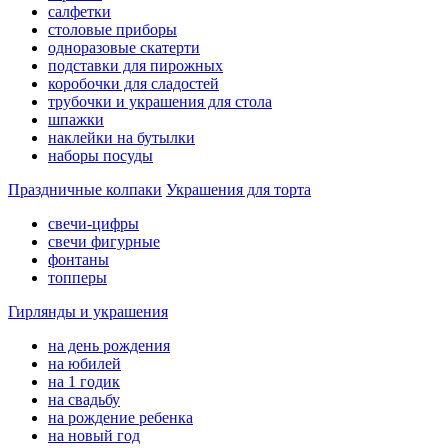
салфетки
столовые приборы
одноразовые скатерти
подставки для пирожных
коробочки для сладостей
трубочки и украшения для стола
шпажки
наклейки на бутылки
наборы посуды
Праздничные колпаки
Украшения для торта
свечи-цифры
свечи фигурные
фонтаны
топперы
Гирлянды и украшения
на день рождения
на юбилей
на 1 годик
на свадьбу
на рождение ребенка
на новый год