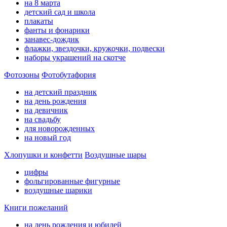
на 8 марта
детский сад и школа
плакаты
фанты и фонарики
занавес-дождик
флажки, звездочки, кружочки, подвески
наборы украшений на скотче
Фотозоны
Фотобутафория
на детский праздник
на день рождения
на девичник
на свадьбу
для новорожденных
на новый год
Хлопушки и конфетти
Воздушные шары
цифры
фольгированные фигурные
воздушные шарики
Книги пожеланий
на день рождения и юбилей