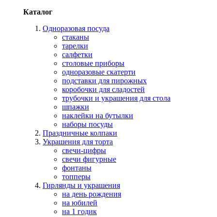
Каталог
Одноразовая посуда
стаканы
тарелки
салфетки
столовые приборы
одноразовые скатерти
подставки для пирожных
коробочки для сладостей
трубочки и украшения для стола
шпажки
наклейки на бутылки
наборы посуды
Праздничные колпаки
Украшения для торта
свечи-цифры
свечи фигурные
фонтаны
топперы
Гирлянды и украшения
на день рождения
на юбилей
на 1 годик