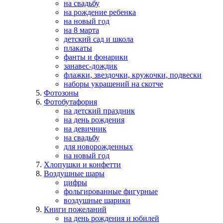
на свадьбу
на рождение ребенка
на новый год
на 8 марта
детский сад и школа
плакаты
фанты и фонарики
занавес-дождик
флажки, звездочки, кружочки, подвески
наборы украшений на скотче
Фотозоны
Фотобутафория
на детский праздник
на день рождения
на девичник
на свадьбу
для новорожденных
на новый год
Хлопушки и конфетти
Воздушные шары
цифры
фольгированные фигурные
воздушные шарики
Книги пожеланий
на день рождения и юбилей