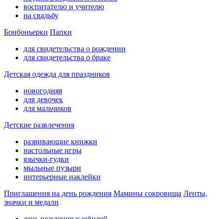
воспитателю и учителю
на свадьбу
Бонбоньерки
Папки
для свидетельства о рождении
для свидетельства о браке
Детская одежда для праздников
новогодняя
для девочек
для мальчиков
Детские развлечения
развивающие книжки
настольные игры
язычки-гудки
мыльные пузыри
интерьерные наклейки
Приглашения на день рождения
Мамины сокровища
Ленты,
значки и медали
день рождения и юбилей