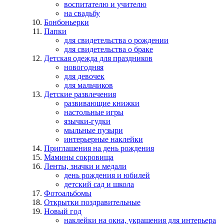
воспитателю и учителю
на свадьбу
Бонбоньерки
Папки
для свидетельства о рождении
для свидетельства о браке
Детская одежда для праздников
новогодняя
для девочек
для мальчиков
Детские развлечения
развивающие книжки
настольные игры
язычки-гудки
мыльные пузыри
интерьерные наклейки
Приглашения на день рождения
Мамины сокровища
Ленты, значки и медали
день рождения и юбилей
детский сад и школа
Фотоальбомы
Открытки поздравительные
Новый год
наклейки на окна, украшения для интерьера