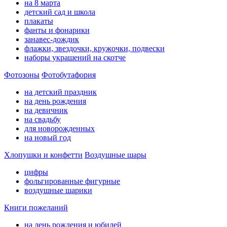
на 8 марта
детский сад и школа
плакаты
фанты и фонарики
занавес-дождик
флажки, звездочки, кружочки, подвески
наборы украшений на скотче
Фотозоны
Фотобутафория
на детский праздник
на день рождения
на девичник
на свадьбу
для новорожденных
на новый год
Хлопушки и конфетти
Воздушные шары
цифры
фольгированные фигурные
воздушные шарики
Книги пожеланий
на день рождения и юбилей