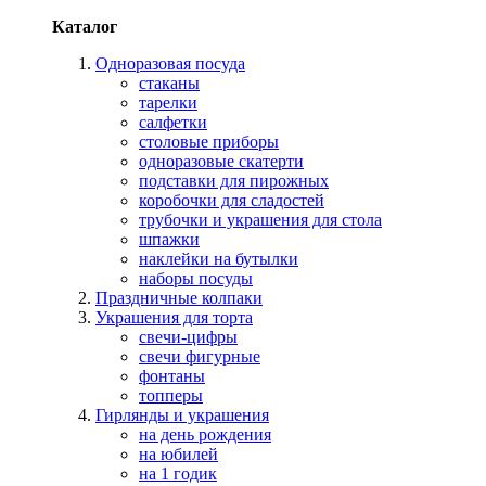
Каталог
Одноразовая посуда
стаканы
тарелки
салфетки
столовые приборы
одноразовые скатерти
подставки для пирожных
коробочки для сладостей
трубочки и украшения для стола
шпажки
наклейки на бутылки
наборы посуды
Праздничные колпаки
Украшения для торта
свечи-цифры
свечи фигурные
фонтаны
топперы
Гирлянды и украшения
на день рождения
на юбилей
на 1 годик