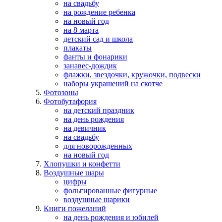
на свадьбу
на рождение ребенка
на новый год
на 8 марта
детский сад и школа
плакаты
фанты и фонарики
занавес-дождик
флажки, звездочки, кружочки, подвески
наборы украшений на скотче
Фотозоны
Фотобутафория
на детский праздник
на день рождения
на девичник
на свадьбу
для новорожденных
на новый год
Хлопушки и конфетти
Воздушные шары
цифры
фольгированные фигурные
воздушные шарики
Книги пожеланий
на день рождения и юбилей