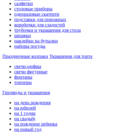
салфетки
столовые приборы
одноразовые скатерти
подставки для пирожных
коробочки для сладостей
трубочки и украшения для стола
шпажки
наклейки на бутылки
наборы посуды
Праздничные колпаки
Украшения для торта
свечи-цифры
свечи фигурные
фонтаны
топперы
Гирлянды и украшения
на день рождения
на юбилей
на 1 годик
на свадьбу
на рождение ребенка
на новый год