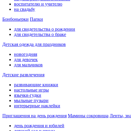
воспитателю и учителю
на свадьбу
Бонбоньерки
Папки
для свидетельства о рождении
для свидетельства о браке
Детская одежда для праздников
новогодняя
для девочек
для мальчиков
Детские развлечения
развивающие книжки
настольные игры
язычки-гудки
мыльные пузыри
интерьерные наклейки
Приглашения на день рождения
Мамины сокровища
Ленты, зн
день рождения и юбилей
детский сад и школа