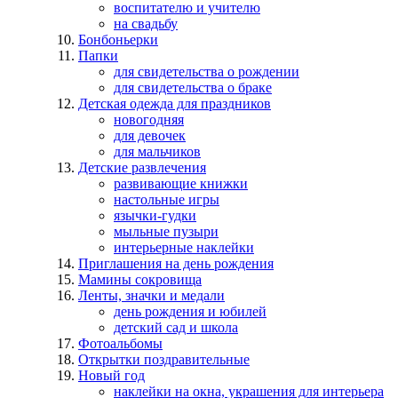
воспитателю и учителю
на свадьбу
Бонбоньерки
Папки
для свидетельства о рождении
для свидетельства о браке
Детская одежда для праздников
новогодняя
для девочек
для мальчиков
Детские развлечения
развивающие книжки
настольные игры
язычки-гудки
мыльные пузыри
интерьерные наклейки
Приглашения на день рождения
Мамины сокровища
Ленты, значки и медали
день рождения и юбилей
детский сад и школа
Фотоальбомы
Открытки поздравительные
Новый год
наклейки на окна, украшения для интерьера