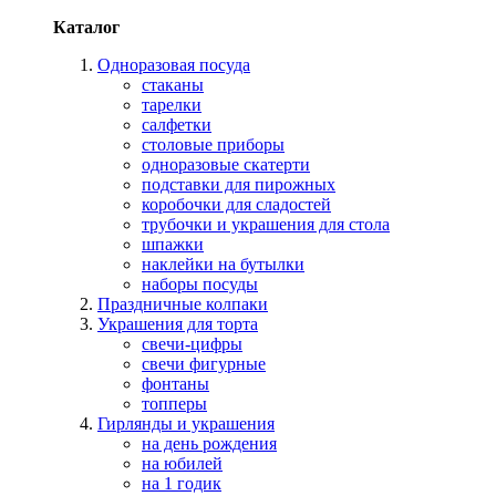
Каталог
Одноразовая посуда
стаканы
тарелки
салфетки
столовые приборы
одноразовые скатерти
подставки для пирожных
коробочки для сладостей
трубочки и украшения для стола
шпажки
наклейки на бутылки
наборы посуды
Праздничные колпаки
Украшения для торта
свечи-цифры
свечи фигурные
фонтаны
топперы
Гирлянды и украшения
на день рождения
на юбилей
на 1 годик