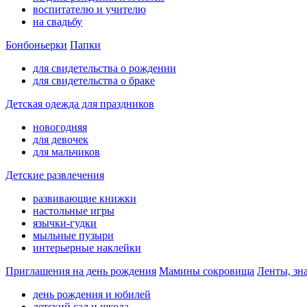
воспитателю и учителю
на свадьбу
Бонбоньерки
Папки
для свидетельства о рождении
для свидетельства о браке
Детская одежда для праздников
новогодняя
для девочек
для мальчиков
Детские развлечения
развивающие книжки
настольные игры
язычки-гудки
мыльные пузыри
интерьерные наклейки
Приглашения на день рождения
Мамины сокровища
Ленты, зн
день рождения и юбилей
детский сад и школа