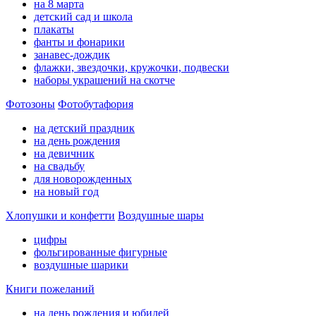
на 8 марта
детский сад и школа
плакаты
фанты и фонарики
занавес-дождик
флажки, звездочки, кружочки, подвески
наборы украшений на скотче
Фотозоны
Фотобутафория
на детский праздник
на день рождения
на девичник
на свадьбу
для новорожденных
на новый год
Хлопушки и конфетти
Воздушные шары
цифры
фольгированные фигурные
воздушные шарики
Книги пожеланий
на день рождения и юбилей