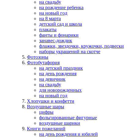
на свадьбу
на рождение ребенка
на новый год
на 8 марта
детский сад и школа
плакаты
фанты и фонарики
занавес-дождик
флажки, звездочки, кружочки, подвески
наборы украшений на скотче
Фотозоны
Фотобутафория
на детский праздник
на день рождения
на девичник
на свадьбу
для новорожденных
на новый год
Хлопушки и конфетти
Воздушные шары
цифры
фольгированные фигурные
воздушные шарики
Книги пожеланий
на день рождения и юбилей