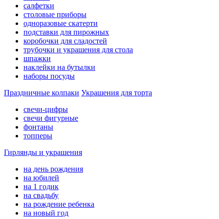
салфетки
столовые приборы
одноразовые скатерти
подставки для пирожных
коробочки для сладостей
трубочки и украшения для стола
шпажки
наклейки на бутылки
наборы посуды
Праздничные колпаки
Украшения для торта
свечи-цифры
свечи фигурные
фонтаны
топперы
Гирлянды и украшения
на день рождения
на юбилей
на 1 годик
на свадьбу
на рождение ребенка
на новый год