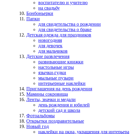
воспитателю и учителю
на свадьбу
Бонбоньерки
Папки
для свидетельства о рождении
для свидетельства о браке
Детская одежда для праздников
новогодняя
для девочек
для мальчиков
Детские развлечения
развивающие книжки
настольные игры
язычки-гудки
мыльные пузыри
интерьерные наклейки
Приглашения на день рождения
Мамины сокровища
Ленты, значки и медали
день рождения и юбилей
детский сад и школа
Фотоальбомы
Открытки поздравительные
Новый год
наклейки на окна, украшения для интерьера