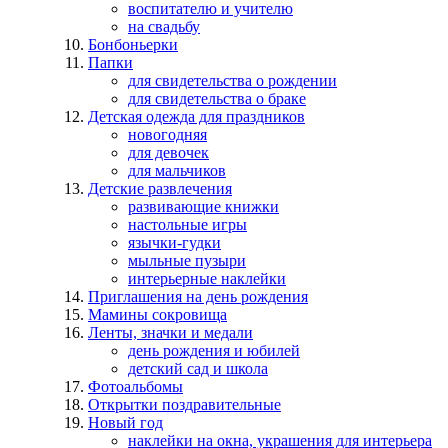
воспитателю и учителю
на свадьбу
Бонбоньерки
Папки
для свидетельства о рождении
для свидетельства о браке
Детская одежда для праздников
новогодняя
для девочек
для мальчиков
Детские развлечения
развивающие книжки
настольные игры
язычки-гудки
мыльные пузыри
интерьерные наклейки
Приглашения на день рождения
Мамины сокровища
Ленты, значки и медали
день рождения и юбилей
детский сад и школа
Фотоальбомы
Открытки поздравительные
Новый год
наклейки на окна, украшения для интерьера