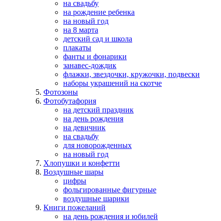
на свадьбу
на рождение ребенка
на новый год
на 8 марта
детский сад и школа
плакаты
фанты и фонарики
занавес-дождик
флажки, звездочки, кружочки, подвески
наборы украшений на скотче
Фотозоны
Фотобутафория
на детский праздник
на день рождения
на девичник
на свадьбу
для новорожденных
на новый год
Хлопушки и конфетти
Воздушные шары
цифры
фольгированные фигурные
воздушные шарики
Книги пожеланий
на день рождения и юбилей