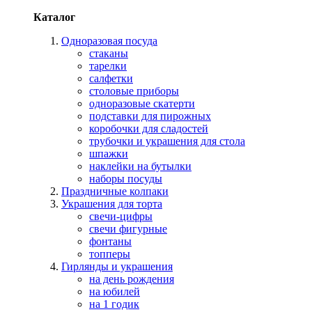
Каталог
Одноразовая посуда
стаканы
тарелки
салфетки
столовые приборы
одноразовые скатерти
подставки для пирожных
коробочки для сладостей
трубочки и украшения для стола
шпажки
наклейки на бутылки
наборы посуды
Праздничные колпаки
Украшения для торта
свечи-цифры
свечи фигурные
фонтаны
топперы
Гирлянды и украшения
на день рождения
на юбилей
на 1 годик