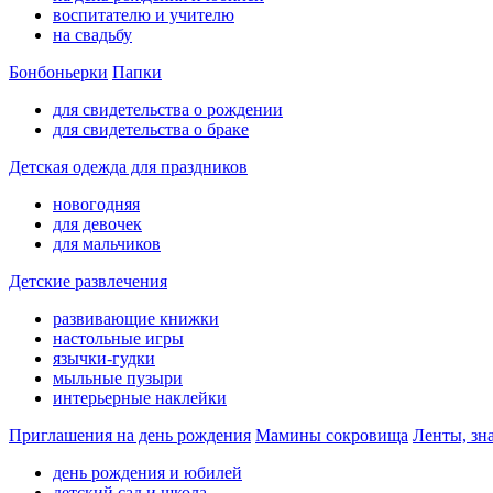
воспитателю и учителю
на свадьбу
Бонбоньерки
Папки
для свидетельства о рождении
для свидетельства о браке
Детская одежда для праздников
новогодняя
для девочек
для мальчиков
Детские развлечения
развивающие книжки
настольные игры
язычки-гудки
мыльные пузыри
интерьерные наклейки
Приглашения на день рождения
Мамины сокровища
Ленты, зн
день рождения и юбилей
детский сад и школа