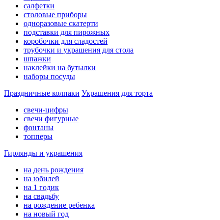
салфетки
столовые приборы
одноразовые скатерти
подставки для пирожных
коробочки для сладостей
трубочки и украшения для стола
шпажки
наклейки на бутылки
наборы посуды
Праздничные колпаки
Украшения для торта
свечи-цифры
свечи фигурные
фонтаны
топперы
Гирлянды и украшения
на день рождения
на юбилей
на 1 годик
на свадьбу
на рождение ребенка
на новый год