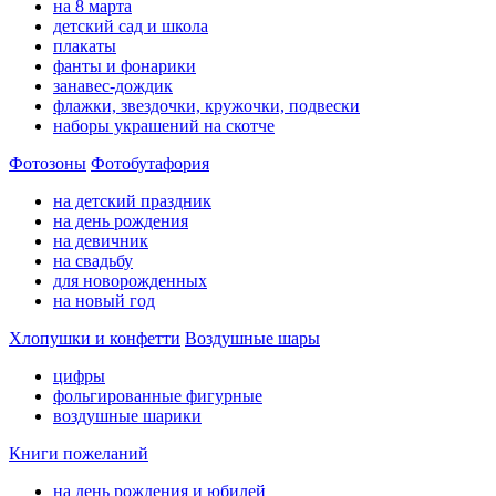
на 8 марта
детский сад и школа
плакаты
фанты и фонарики
занавес-дождик
флажки, звездочки, кружочки, подвески
наборы украшений на скотче
Фотозоны
Фотобутафория
на детский праздник
на день рождения
на девичник
на свадьбу
для новорожденных
на новый год
Хлопушки и конфетти
Воздушные шары
цифры
фольгированные фигурные
воздушные шарики
Книги пожеланий
на день рождения и юбилей